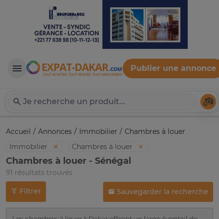
Publier une annonce
Expat-Dakar
Té
Accueil
Annonces
Immobilier
Chambres à louer
Immobilier
Chambres à louer
Chambres à louer - Sénégal
91 résultats trouvés
Filtrer
Sauvegarder la recherche
Les chambres à louer à Dakar offrent un large éventail de