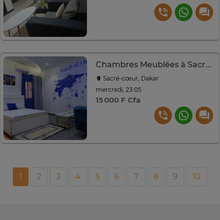
Chambres Meublées à Sacré-Coeur
Sacré-cœur, Dakar
mercredi, 23:05
15 000 F Cfa
1
2
3
4
5
6
7
8
9
10