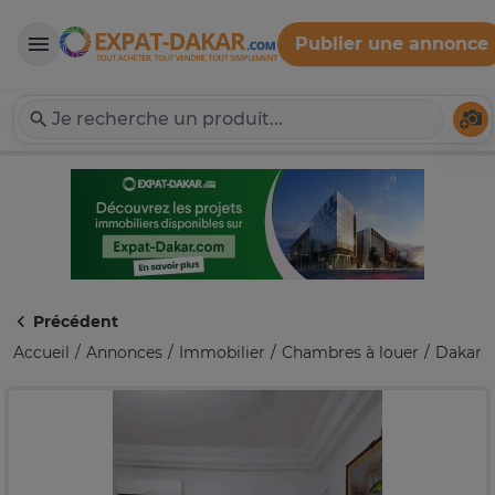
Publier une annonce
Expat-Dakar
Té
Précédent
Accueil
Annonces
Immobilier
Chambres à louer
Dakar