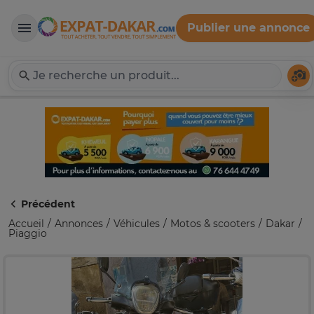
Publier une annonce
Expat-Dakar
Té
Précédent
Accueil
Annonces
Véhicules
Motos & scooters
Dakar
Piaggio