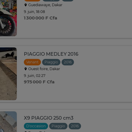
Guediawaye, Dakar
9. juin, 18:08
1 300 000 F Cfa
PIAGGIO MEDLEY 2016
Venant
Piaggio
2016
Ouest foire, Dakar
9. juin, 02:27
975 000 F Cfa
X9 PIAGGIO 250 cm3
D'occasion
Piaggio
2016