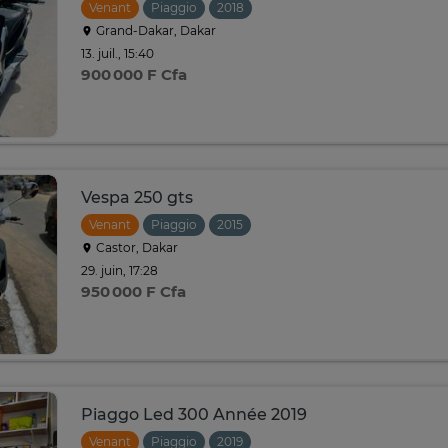
Venant
Piaggio
2018
Grand-Dakar, Dakar
13. juil., 15:40
900 000 F Cfa
Vespa 250 gts
Venant
Piaggio
2015
Castor, Dakar
29. juin, 17:28
950 000 F Cfa
Piaggo Led 300 Année 2019
Venant
Piaggio
2019