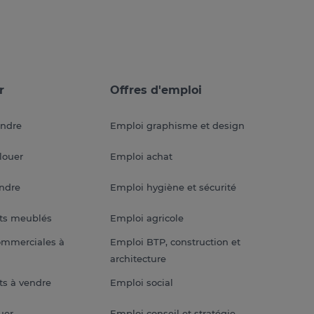
r
Offres d'emploi
endre
Emploi graphisme et design
louer
Emploi achat
endre
Emploi hygiène et sécurité
ts meublés
Emploi agricole
ommerciales à
Emploi BTP, construction et
architecture
s à vendre
Emploi social
uer
Emploi conseil et stratégie