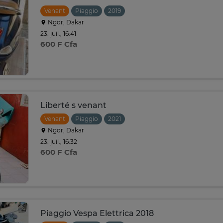
Venant
Piaggio
2019
Ngor, Dakar
23. juil., 16:41
600 F Cfa
Liberté s venant
Venant
Piaggio
2021
Ngor, Dakar
23. juil., 16:32
600 F Cfa
Piaggio Vespa Elettrica 2018