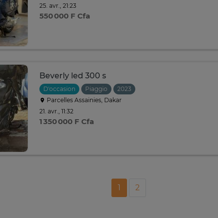
25. avr., 21:23
550 000 F Cfa
Beverly led 300 s
D'occasion
Piaggio
2023
Parcelles Assainies, Dakar
21. avr., 11:32
1 350 000 F Cfa
1
2