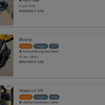
Fann, Dakar
4. juin, 15:53
600 000 F Cfa
Biverly
Venant
Piaggio
2021
Avenue Bourguiba, Dakar
27. avr., 09:02
850 000 F Cfa
Vespa LX 125
Venant
Piaggio
2026
Liberte 6 extension, Dakar