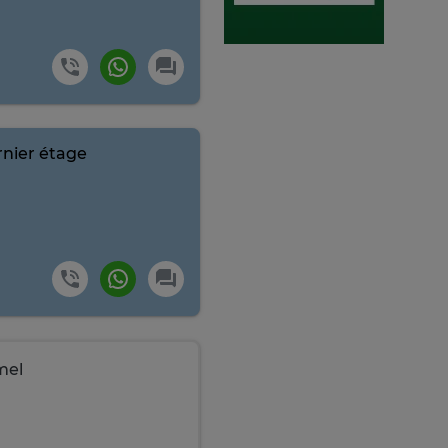
nier étage
mel