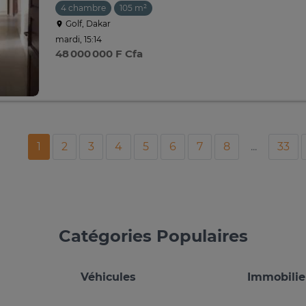
4 chambre
105 m²
Golf, Dakar
mardi, 15:14
48 000 000 F Cfa
1
2
3
4
5
6
7
8
...
33
Catégories Populaires
Véhicules
Immobilie