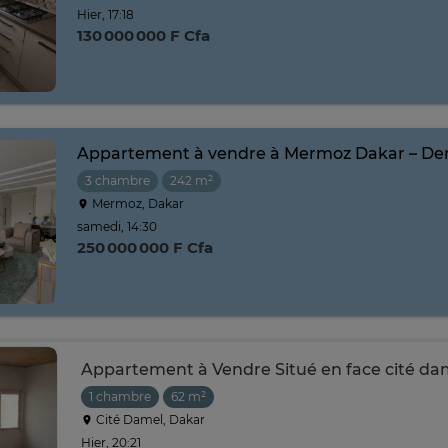
Hier, 17:18
130 000 000 F Cfa
Appartement à vendre à Mermoz Dakar – Der
3 chambre
242 m²
Mermoz, Dakar
samedi, 14:30
250 000 000 F Cfa
Appartement à Vendre Situé en face cité da
1 chambre
62 m²
Cité Damel, Dakar
Hier, 20:21