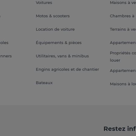
Voitures
Maisons à v
a
Motos & scooters
Chambres à 
Location de voiture
Terrains à v
soles
Équipements & pièces
Appartemen
Propriétés c
anners
Utilitaires, vans & minibus
louer
Engins agricoles et de chantier
Appartement
Bateaux
Maisons à lo
Restez in