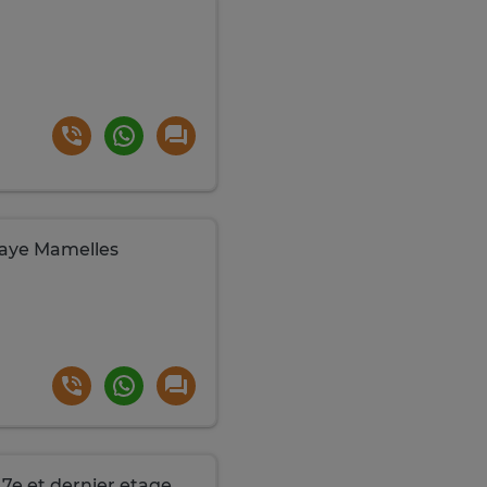
Faye Mamelles
7e et dernier etage