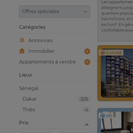
Les appartements
atteignant jusqu
Trier par
quartiers popul
146 millions, et 
exclusif. En gén
Catégories
confortable pour
Annonces
Immobilier
A LA UNE
Appartements à vendre
Lieux
Sénégal
Dakar
329
Thiès
4
VIP
Prix