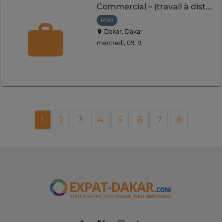
Commercial – (travail à distance possible)
RIRI
Dakar, Dakar
mercredi, 09:19
1
2
3
4
5
6
7
8