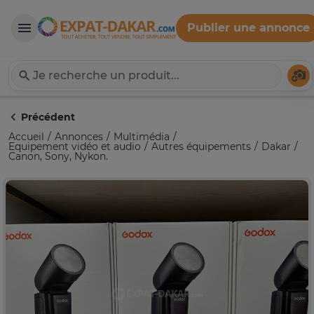
Publier une annonce
Expat-Dakar
Té
Précédent
Accueil
Annonces
Multimédia
Equipement vidéo et audio
Autres équipements
Dakar
Canon, Sony, Nykon.