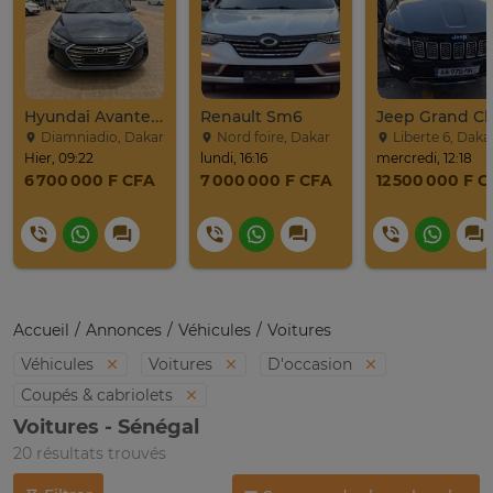
Hyundai Avante 2017
Renault Sm6
Diamniadio, Dakar
Nord foire, Dakar
Liberte 6, Daka
Hier, 09:22
lundi, 16:16
mercredi, 12:18
6 700 000 F CFA
7 000 000 F CFA
12 500 000 F 
Accueil
Annonces
Véhicules
Voitures
Véhicules
Voitures
D'occasion
Coupés & cabriolets
Voitures - Sénégal
20 résultats trouvés