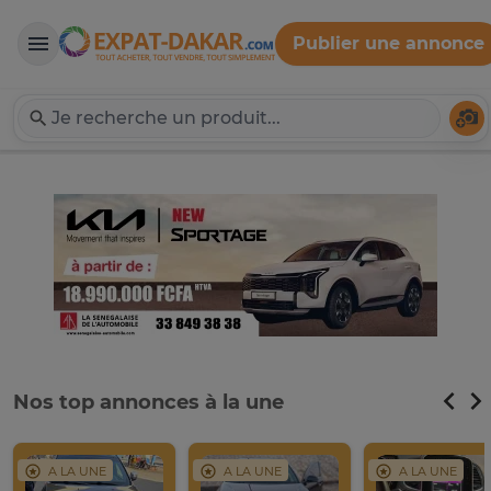
Publier une annonce
Expat-Dakar
Té
Nos top annonces à la une
A LA UNE
A LA UNE
A LA UNE