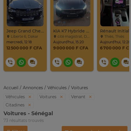
Jeep Grand Cherokee Overland 2019 À Vendre
KIA K7 Hybride Full 2017
Liberte 6, Dakar
cité magistrat, Dakar
Thiès, Thiès
mercredi, 12:18
Aujourd'hui, 15:20
Aujourd'hui, 12:28
12 500 000 F CFA
9 000 000 F CFA
6 700 000 F C
Accueil
Annonces
Véhicules
Voitures
Véhicules
Voitures
Venant
Citadines
Voitures - Sénégal
73 résultats trouvés