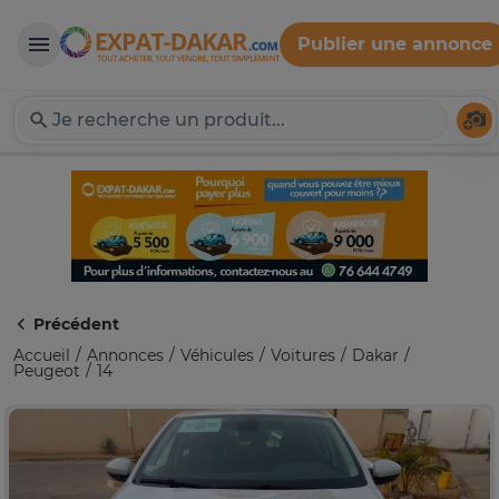
Publier une annonce
Expat-Dakar
Té
Précédent
Accueil
Annonces
Véhicules
Voitures
Dakar
Peugeot
14