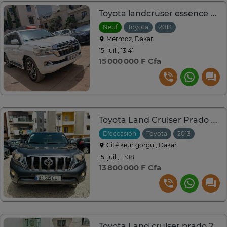
Toyota landcruser essence automatique v6 economie
Neuf
Toyota
2013
Automatique
Mermoz, Dakar
15. juil., 13:41
15 000 000 F Cfa
Toyota Land Cruiser Prado 60th
D'occasion
Toyota
2013
Automat
Cité keur gorgui, Dakar
15. juil., 11:08
13 800 000 F Cfa
Toyota Land cruiser prado 2014