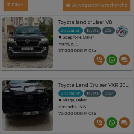
Filtrer
Sauvegarder la recherche
Toyota land cruiser V8
D'occasion
Toyota
2021
Automat
Sicap foire, Dakar
mardi, 15:15
27 000 000 F Cfa
Toyota Land Cruiser VXR 2024
D'occasion
Toyota
2024
Automa
Virage, Dakar
dimanche, 16:15
75 000 000 F Cfa