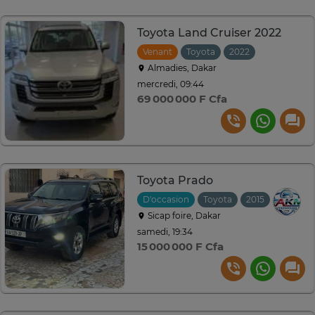
Toyota Land Cruiser 2022
Venant
Toyota
2022
Automatiq
Almadies, Dakar
mercredi, 09:44
69 000 000 F Cfa
Toyota Prado
D'occasion
Toyota
2015
Automat
Sicap foire, Dakar
samedi, 19:34
15 000 000 F Cfa