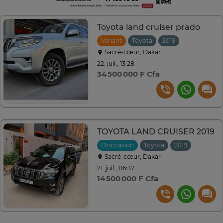
Toyota land cruiser prado
Venant
Toyota
2019
Automatiqu
Sacré-cœur, Dakar
22. juil., 13:28
34 500 000 F Cfa
TOYOTA LAND CRUISER 2019
D'occasion
Toyota
2019
Automat
Sacré-cœur, Dakar
21. juil., 06:37
14 500 000 F Cfa