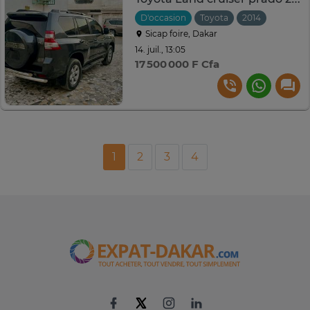
D'occasion
Toyota
2014
Automa
Sicap foire, Dakar
14. juil., 13:05
17 500 000 F Cfa
1
2
3
4