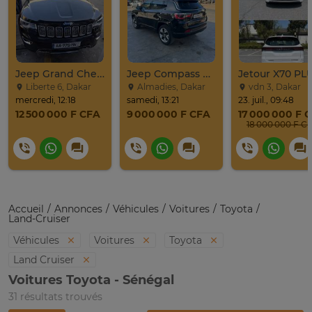
Jeep Grand Cherokee Overland 2019 À Vendre
Jeep Compass SUV Noir Essence Automatique
Liberte 6, Dakar
Almadies, Dakar
vdn 3, Dakar
mercredi, 12:18
samedi, 13:21
23. juil., 09:48
12 500 000 F CFA
9 000 000 F CFA
17 000 000 F 
18 000 000 F C
Accueil
Annonces
Véhicules
Voitures
Toyota
Land-Cruiser
Véhicules
Voitures
Toyota
Land Cruiser
Voitures Toyota - Sénégal
31 résultats trouvés