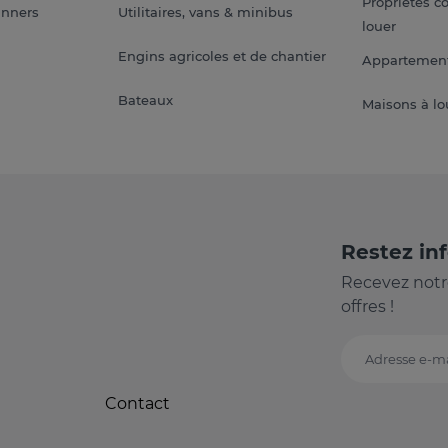
Propriétés c
anners
Utilitaires, vans & minibus
louer
Engins agricoles et de chantier
Appartement
Bateaux
Maisons à lo
Restez in
Recevez notr
offres !
Adresse e-ma
Contact