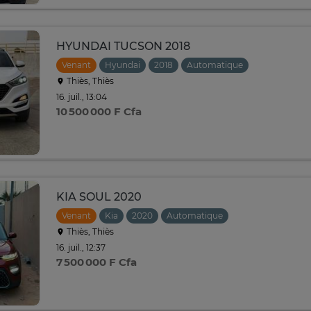
HYUNDAI TUCSON 2018
Venant
Hyundai
2018
Automatique
Thiès, Thiès
16. juil., 13:04
10 500 000 F Cfa
KIA SOUL 2020
Venant
Kia
2020
Automatique
Thiès, Thiès
16. juil., 12:37
7 500 000 F Cfa