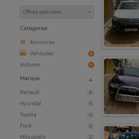
Trier par
Catégories
Annonces
Véhicules
Voitures
Marque
Renault
6
Hyundai
5
Toyota
4
Ford
2
Mitsubishi
2