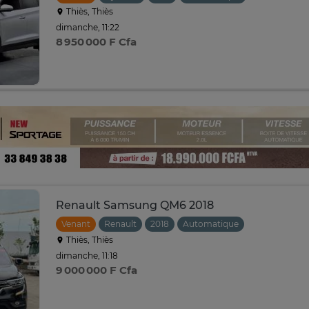
Thiès, Thiès
dimanche, 11:22
8 950 000 F Cfa
Renault Samsung QM6 2018
Venant
Renault
2018
Automatique
Thiès, Thiès
dimanche, 11:18
9 000 000 F Cfa