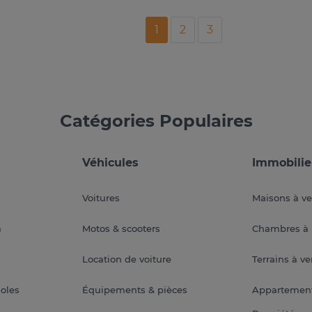
1
2
3
Catégories Populaires
Véhicules
Immobilie
Voitures
Maisons à v
a
Motos & scooters
Chambres à 
Location de voiture
Terrains à v
soles
Équipements & pièces
Appartemen