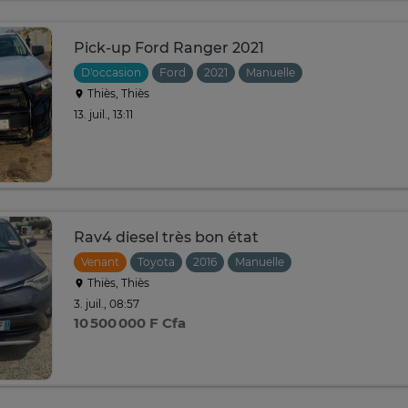
Pick-up Ford Ranger 2021
D'occasion
Ford
2021
Manuelle
Thiès, Thiès
13. juil., 13:11
Rav4 diesel très bon état
Venant
Toyota
2016
Manuelle
Thiès, Thiès
3. juil., 08:57
10 500 000 F Cfa