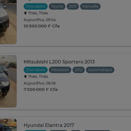
D'occasion
Toyota
2017
Manuelle
Thiès, Thiès
Aujourd'hui, 09:04
10 500 000 F Cfa
Mitsubishi L200 Sportero 2013
D'occasion
Mitsubishi
2012
Automatique
Thiès, Thiès
Aujourd'hui, 08:56
7 500 000 F Cfa
Hyundai Elantra 2017