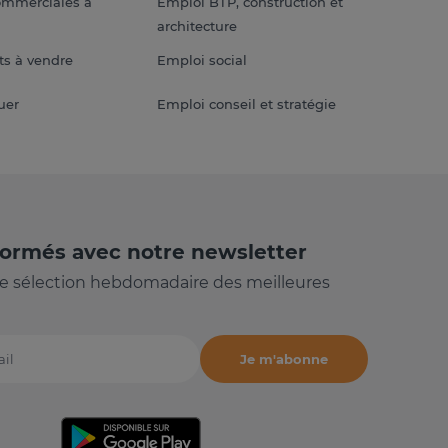
ommerciales à
Emploi BTP, construction et
architecture
s à vendre
Emploi social
uer
Emploi conseil et stratégie
formés avec notre newsletter
e sélection hebdomadaire des meilleures
Je m'abonne
il