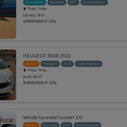
D'occasion
Hyundai
2017
Automatique
Thiès, Thiès
samedi, 16:41
4 500 000 F Cfa
PEUGEOT 3008 2022
Venant
Peugeot
2022
Automatique
Thiès, Thiès
jeudi, 08:47
9 000 000 F Cfa
Vends hyundai tucson 2.0
Venant
Hyundai
2017
Automatique