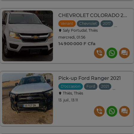
CHEVROLET COLORADO 2017
Venant
Chevrolet
2017
Automat
Saly Portudal, Thiès
mercredi, 01:56
14 900 000 F Cfa
Pick-up Ford Ranger 2021
D'occasion
Ford
2021
Manuelle
Thiès, Thiès
13. juil., 13:11