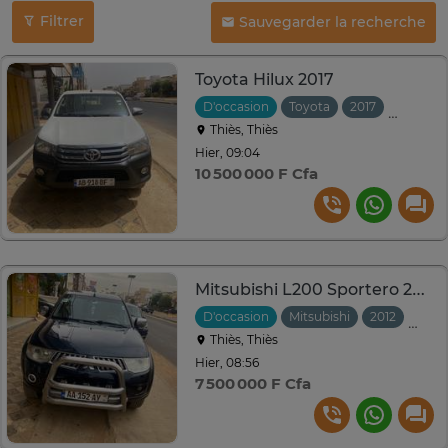
Filtrer
Sauvegarder la recherche
Toyota Hilux 2017
D'occasion
Toyota
2017
Manuell
Thiès, Thiès
Hier, 09:04
10 500 000 F Cfa
Mitsubishi L200 Sportero 2013
D'occasion
Mitsubishi
2012
Auto
Thiès, Thiès
Hier, 08:56
7 500 000 F Cfa