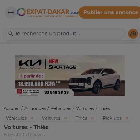
Publier une annonce
Expat-Dakar
Té
Accueil
Annonces
Véhicules
Voitures
Thiès
Véhicules
Voitures
Thiès
Pick-ups
Voitures - Thiès
8 résultats trouvés