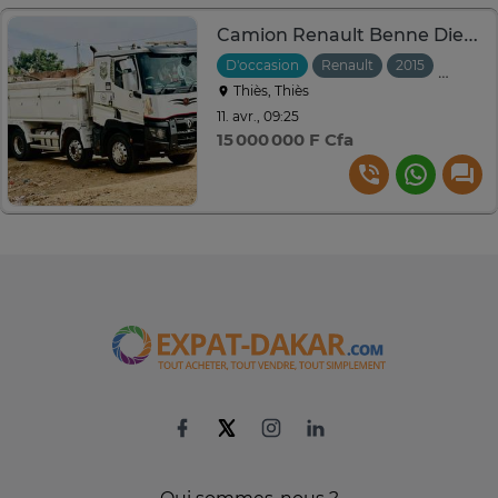
Camion Renault Benne Diesel
D'occasion
Renault
2015
Automa
Thiès, Thiès
11. avr., 09:25
15 000 000 F Cfa