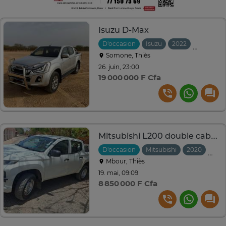
Isuzu D-Max
D'occasion
Isuzu
2022
Automat
Somone, Thiès
26. juin, 23:00
19 000 000 F Cfa
Mitsubishi L200 double cabine 2020
D'occasion
Mitsubishi
2020
Manu
Mbour, Thiès
19. mai, 09:09
8 850 000 F Cfa