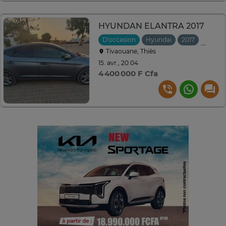
HYUNDAN ELANTRA 2017
D'occasion
Hyundai
2017
Autom
Tivaouane, Thiès
15. avr., 20:04
4 400 000 F Cfa