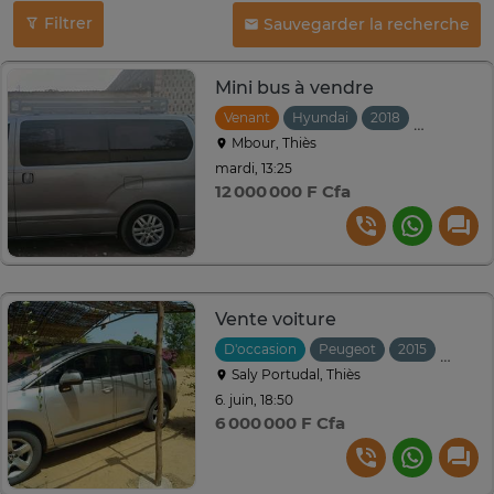
Filtrer
Sauvegarder la recherche
Mini bus à vendre
Venant
Hyundai
2018
Automati
Mbour, Thiès
mardi, 13:25
12 000 000 F Cfa
Vente voiture
D'occasion
Peugeot
2015
Autom
Saly Portudal, Thiès
6. juin, 18:50
6 000 000 F Cfa