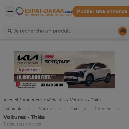
Publier une annonce
Expat-Dakar
Té
Accueil
Annonces
Véhicules
Voitures
Thiès
Véhicules
Voitures
Thiès
Citadines
Voitures - Thiès
3 résultats trouvés