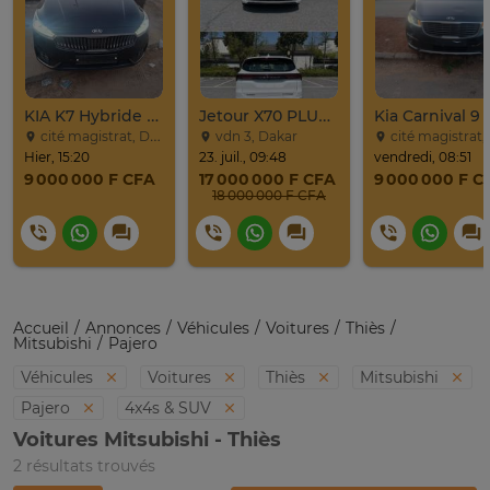
KIA K7 Hybride Full 2017
Jetour X70 PLUS 2024
cité magistrat, Dakar
vdn 3, Dakar
cité magistrat, Dak
Hier, 15:20
23. juil., 09:48
vendredi, 08:51
9 000 000 F CFA
17 000 000 F CFA
9 000 000 F C
18 000 000 F CFA
Accueil
Annonces
Véhicules
Voitures
Thiès
Mitsubishi
Pajero
Véhicules
Voitures
Thiès
Mitsubishi
Pajero
4x4s & SUV
Voitures Mitsubishi - Thiès
2 résultats trouvés