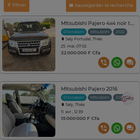
Filtrer
Sauvegarder la recherche
Mitsubishi Pajero 4x4 noir transmission intégrale
D'occasion
Mitsubishi
2022
Saly Portudal, Thiès
25. mai, 07:02
22 000 000 F Cfa
Mitsubishi Pajero 2016
D'occasion
Mitsubishi
2016
Auto
Saly, Thiès
11. avr., 12:39
15 000 000 F Cfa