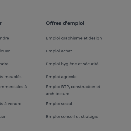
r
Offres d'emploi
endre
Emploi graphisme et design
louer
Emploi achat
endre
Emploi hygiène et sécurité
ts meublés
Emploi agricole
ommerciales à
Emploi BTP, construction et
architecture
s à vendre
Emploi social
uer
Emploi conseil et stratégie