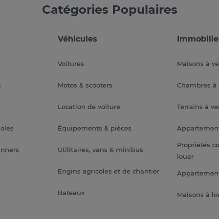
Catégories Populaires
Véhicules
Immobilie
Voitures
Maisons à v
a
Motos & scooters
Chambres à 
Location de voiture
Terrains à v
soles
Équipements & pièces
Appartemen
Propriétés c
anners
Utilitaires, vans & minibus
louer
Engins agricoles et de chantier
Appartement
Bateaux
Maisons à lo