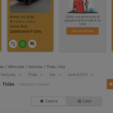
BMW X4 2019
Gérez vos annonces et
passez à la formule A La
Médina, Dakar
Une
mardi, 16:22
Mes annonces
23 500 000 F CFA
es
Véhicules
Voitures
Thiès
Kia
Voitures
Thiès
Kia
4x4s & SUV
- Thiès
1 résultats trouvés
Galerie
Liste