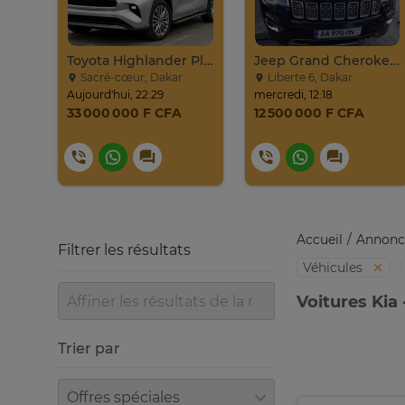
022
Toyota Highlander Platinium 2023
Jeep Grand Cherokee Overland 2019 À Vendre
Sacré-cœur, Dakar
Liberte 6, Dakar
Aujourd'hui, 22:29
mercredi, 12:18
33 000 000 F CFA
12 500 000 F CFA
Accueil
Annonc
Filtrer les résultats
Véhicules
Voitures Kia 
Trier par
Trier par