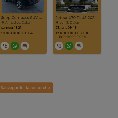
Jeep Compass SUV Noir Essence Automatique
Jetour X70 PLUS 2024
Niss
Almadies, Dakar
vdn 3, Dakar
Ma
samedi, 13:21
23. juil., 09:48
lundi
9 000 000 F CFA
17 000 000 F CFA
9 0
18 000 000 F CFA
Sauvegarder la recherche