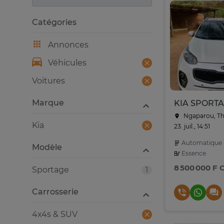
Catégories
Annonces
Véhicules
Voitures
Marque
Ngaparou, Th
Kia
23. juil., 14:51
Automatique
Modèle
Essence
8 500 000 F 
Sportage
1
Carrosserie
4x4s & SUV