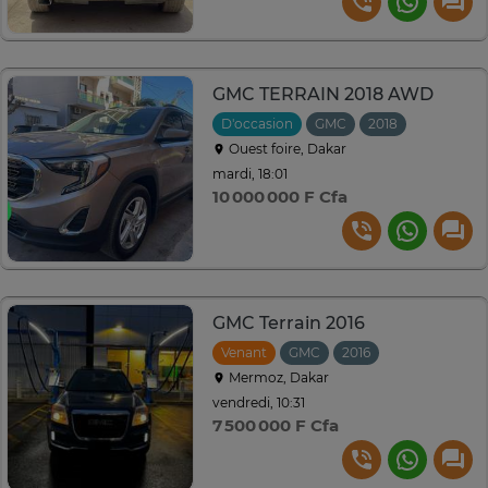
GMC TERRAIN 2018 AWD
D'occasion
GMC
2018
Ouest foire, Dakar
mardi, 18:01
10 000 000 F Cfa
GMC Terrain 2016
Venant
GMC
2016
Automatique
Mermoz, Dakar
vendredi, 10:31
7 500 000 F Cfa