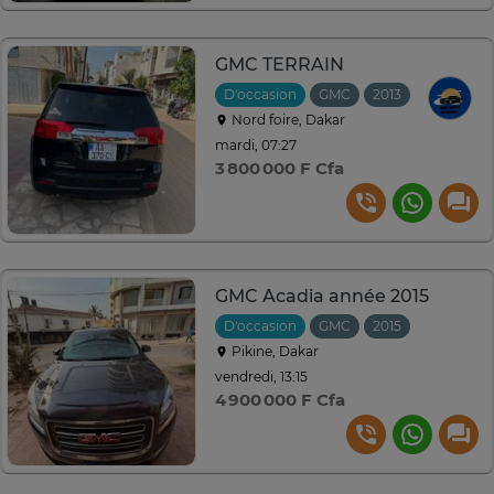
GMC TERRAIN
D'occasion
GMC
2013
Automati
Nord foire, Dakar
mardi, 07:27
3 800 000 F Cfa
GMC Acadia année 2015
D'occasion
GMC
2015
Automati
Pikine, Dakar
vendredi, 13:15
4 900 000 F Cfa