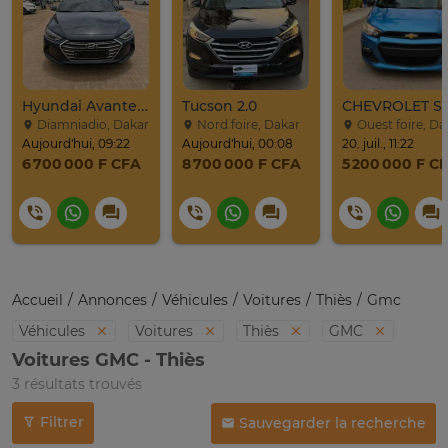
Hyundai Avante 2017
Tucson 2.0
Diamniadio, Dakar
Nord foire, Dakar
Ouest foire, Da
Aujourd'hui, 09:22
Aujourd'hui, 00:08
20. juil., 11:22
6 700 000 F CFA
8 700 000 F CFA
5 200 000 F C
Accueil
Annonces
Véhicules
Voitures
Thiès
Gmc
Véhicules
Voitures
Thiès
GMC
Voitures GMC - Thiès
3 résultats trouvés
Filtrer
Sauvegarder la recherche