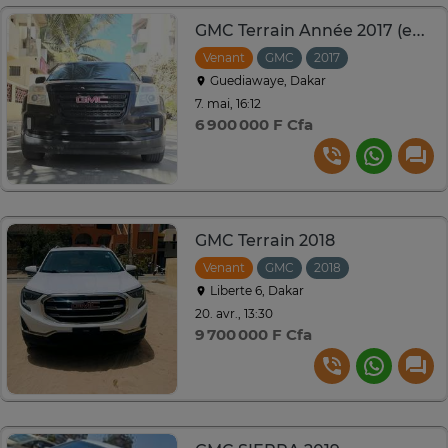
GMC Terrain Année 2017 (en provenance du Canada 🇨🇦)
Venant
GMC
2017
Automatique
Guediawaye, Dakar
7. mai, 16:12
6 900 000 F Cfa
GMC Terrain 2018
Venant
GMC
2018
Liberte 6, Dakar
20. avr., 13:30
9 700 000 F Cfa