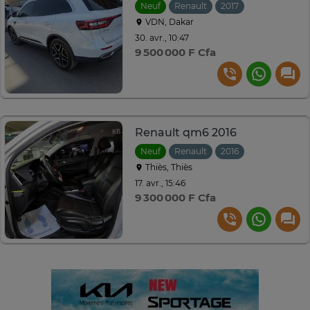
Neuf
Renault
2017
Automatique
VDN, Dakar
30. avr., 10:47
9 500 000 F Cfa
Renault qm6 2016
Neuf
Renault
2016
Automatique
Thiès, Thiès
17. avr., 15:46
9 300 000 F Cfa