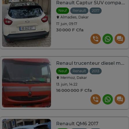
Renault Captur SUV compact beige noir
Neuf
Renault
2017
Automatique
Almadies, Dakar
17. juin, 09:17
30 000 F Cfa
Renaul trucenteur diesel manuel
Neuf
Renault
2013
Automatique
Mermoz, Dakar
13. juin, 14:22
16 000 000 F Cfa
Renault QM6 2017