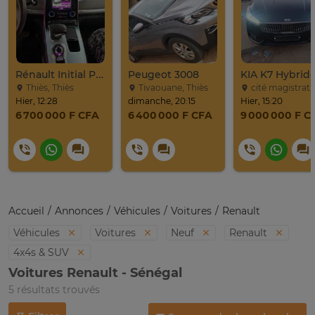
Rénault Initial Paris 7 Places Très Propre
Peugeot 3008
Thiès, Thiès
Tivaouane, Thiès
cité magistrat, Dak
Hier, 12:28
dimanche, 20:15
Hier, 15:20
6 700 000 F CFA
6 400 000 F CFA
9 000 000 F C
Accueil
Annonces
Véhicules
Voitures
Renault
Véhicules
Voitures
Neuf
Renault
4x4s & SUV
Voitures Renault - Sénégal
5 résultats trouvés