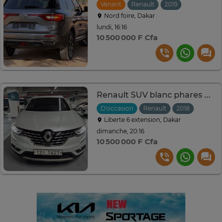
Venant
Renault
2019
Automatiq
Nord foire, Dakar
lundi, 16:16
10 500 000 F Cfa
Renault SUV blanc phares LED design moderne
D'occasion
Renault
2018
Automa
Liberte 6 extension, Dakar
dimanche, 20:16
10 500 000 F Cfa