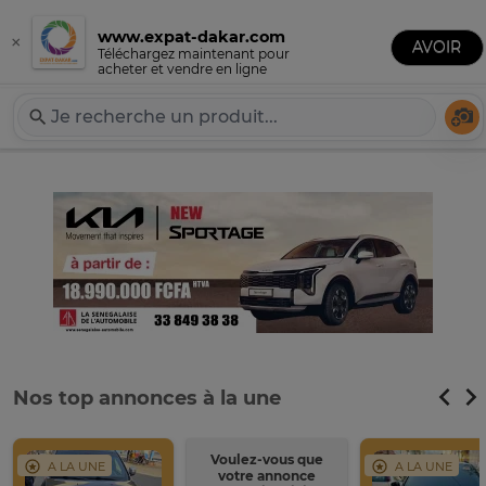
www.expat-dakar.com
×
Publier une annonce
AVOIR
Expat-Dakar
Téléchargez maintenant pour
acheter et vendre en ligne
Té
Nos top annonces à la une
Voulez-vous que
A LA UNE
A LA UNE
votre annonce