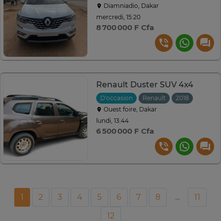
Diamniadio, Dakar
mercredi, 15:20
8 700 000 F Cfa
Renault Duster SUV 4x4
D'occasion
Renault
2018
Manuel
Ouest foire, Dakar
lundi, 13:44
6 500 000 F Cfa
1
2
3
4
5
6
7
8
...
11
12