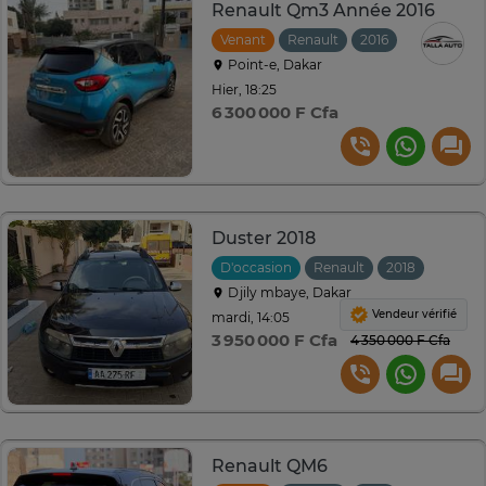
Renault Qm3 Année 2016
Venant
Renault
2016
Automatiq
Point-e, Dakar
Hier, 18:25
6 300 000 F Cfa
Duster 2018
D'occasion
Renault
2018
Manuel
Djily mbaye, Dakar
Vendeur vérifié
mardi, 14:05
3 950 000 F Cfa
4 350 000 F Cfa
Renault QM6