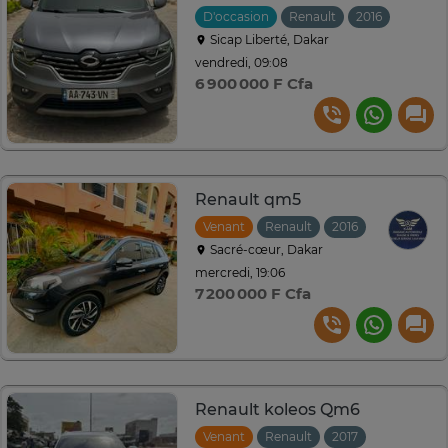
D'occasion
Renault
2016
Automa
Sicap Liberté, Dakar
vendredi, 09:08
6 900 000 F Cfa
Renault qm5
Venant
Renault
2016
Automatiq
Sacré-cœur, Dakar
mercredi, 19:06
7 200 000 F Cfa
Renault koleos Qm6
Venant
Renault
2017
Automatiq