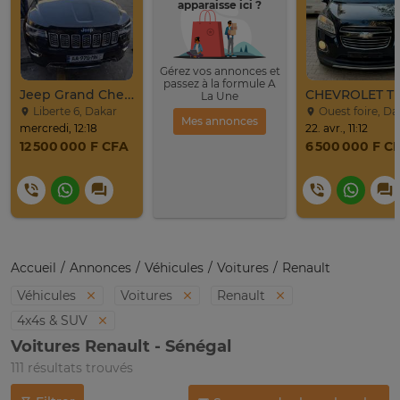
apparaisse ici ?
Gérez vos annonces et
passez à la formule A
Jeep Grand Cherokee Overland 2019 À Vendre
La Une
Liberte 6, Dakar
Ouest foire, Da
Mes annonces
mercredi, 12:18
22. avr., 11:12
12 500 000 F CFA
6 500 000 F C
Accueil
Annonces
Véhicules
Voitures
Renault
Véhicules
Voitures
Renault
4x4s & SUV
Voitures Renault - Sénégal
111 résultats trouvés