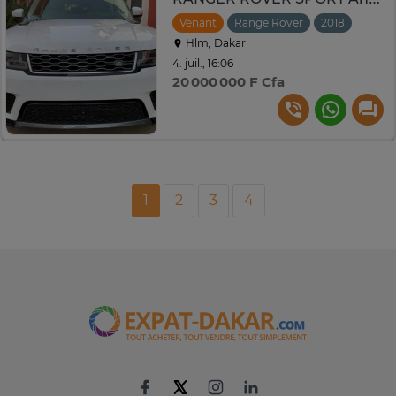
Venant
Range Rover
2018
Hlm, Dakar
4. juil., 16:06
20 000 000 F Cfa
1
2
3
4