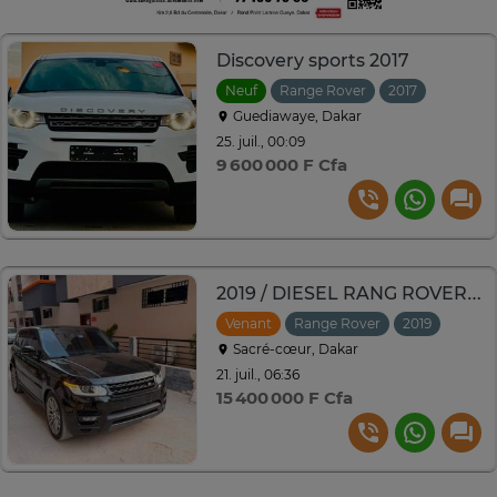
Discovery sports 2017
Neuf
Range Rover
2017
Automat
Guediawaye, Dakar
25. juil., 00:09
9 600 000 F Cfa
2019 / DIESEL RANG ROVER SPOrT
Venant
Range Rover
2019
Autom
Sacré-cœur, Dakar
21. juil., 06:36
15 400 000 F Cfa