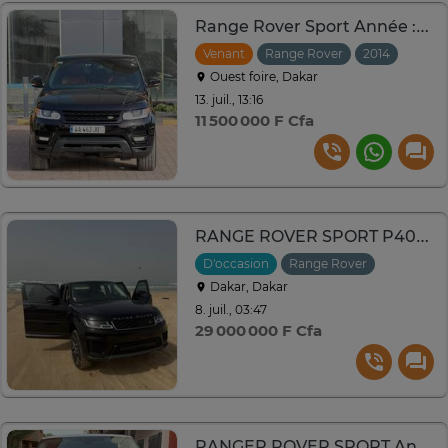
Range Rover Sport Année :2014
Venant
Range Rover
2014
Autom
Ouest foire, Dakar
13. juil., 13:16
11 500 000 F Cfa
RANGE ROVER SPORT P400e SE
D'occasion
Range Rover
2019
Au
Dakar, Dakar
8. juil., 03:47
29 000 000 F Cfa
RANGER ROVER SPORT Année : 2018