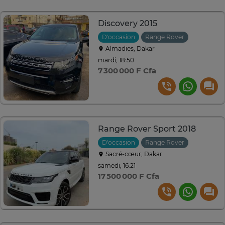
Discovery 2015
D'occasion
Range Rover
2015
Au
Almadies, Dakar
mardi, 18:50
7 300 000 F Cfa
Range Rover Sport 2018
D'occasion
Range Rover
2018
A
Sacré-cœur, Dakar
samedi, 16:21
17 500 000 F Cfa