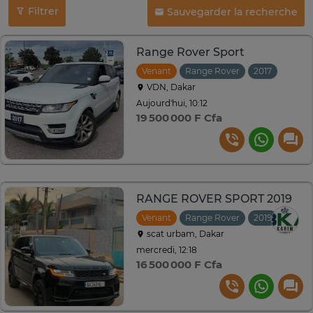
Filtrer
Sauvegarder la recherche
Range Rover Sport
Venant
Range Rover
2017
Autom
VDN, Dakar
Aujourd'hui, 10:12
19 500 000 F Cfa
RANGE ROVER SPORT 2019
Venant
Range Rover
2019
Autom
scat urbam, Dakar
mercredi, 12:18
16 500 000 F Cfa