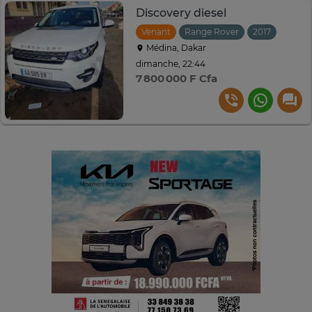
Discovery diesel
Venant
Range Rover
2017
Autom
Médina, Dakar
dimanche, 22:44
7 800 000 F Cfa