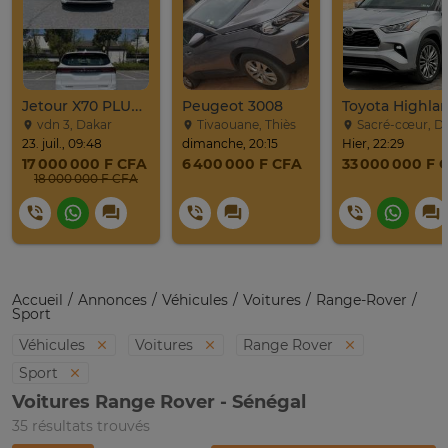
Jetour X70 PLUS 2024
Peugeot 3008
vdn 3, Dakar
Tivaouane, Thiès
Sacré-cœur, D
23. juil., 09:48
dimanche, 20:15
Hier, 22:29
17 000 000 F CFA
6 400 000 F CFA
33 000 000 F 
18 000 000 F CFA
Accueil
Annonces
Véhicules
Voitures
Range-Rover
Sport
Véhicules
Voitures
Range Rover
Sport
Voitures Range Rover - Sénégal
35 résultats trouvés