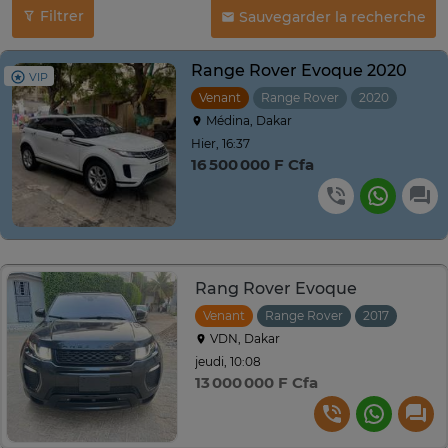
Filtrer
Sauvegarder la recherche
Range Rover Evoque 2020
VIP
Venant
Range Rover
2020
Autom
Médina, Dakar
Hier, 16:37
16 500 000 F Cfa
Rang Rover Evoque
Venant
Range Rover
2017
Autom
VDN, Dakar
jeudi, 10:08
13 000 000 F Cfa