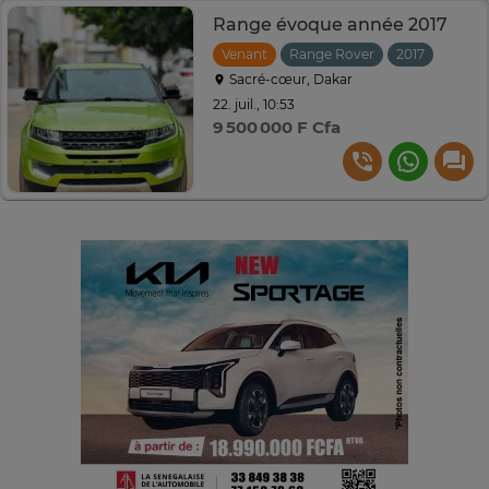
Range évoque année 2017
Venant
Range Rover
2017
Autom
Sacré-cœur, Dakar
22. juil., 10:53
9 500 000 F Cfa