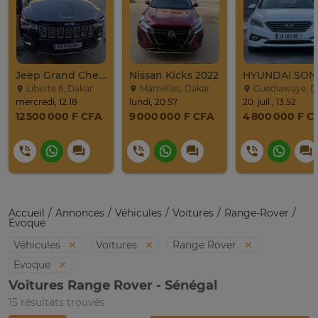
Jeep Grand Cherokee Overland 2019 À Vendre
Nissan Kicks 2022
Liberte 6, Dakar
Mamelles, Dakar
Guediawaye, Dak
mercredi, 12:18
lundi, 20:57
20. juil., 13:52
12 500 000 F CFA
9 000 000 F CFA
4 800 000 F C
Accueil
Annonces
Véhicules
Voitures
Range-Rover
Evoque
Véhicules
Voitures
Range Rover
Evoque
Voitures Range Rover - Sénégal
15 résultats trouvés