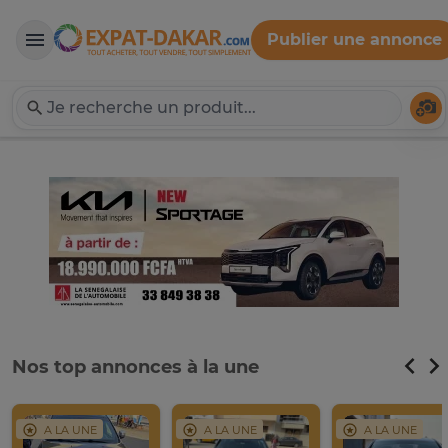
Publier une annonce
Expat-Dakar
Té
Nos top annonces à la une
A LA UNE
A LA UNE
A LA UNE