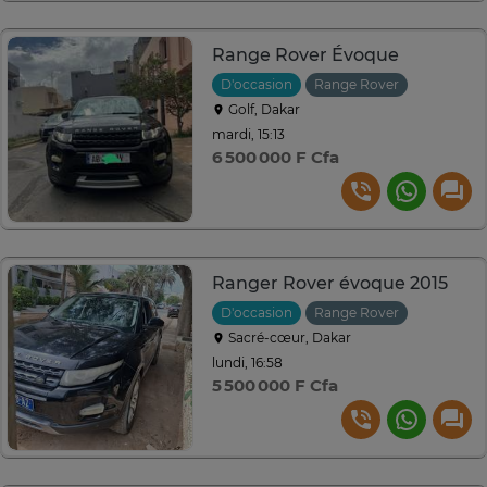
Range Rover Évoque
D'occasion
Range Rover
2013
Au
Golf, Dakar
mardi, 15:13
6 500 000 F Cfa
Ranger Rover évoque 2015
D'occasion
Range Rover
2015
Au
Sacré-cœur, Dakar
lundi, 16:58
5 500 000 F Cfa