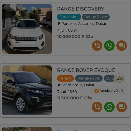
RANGE DISCOVERY
D'occasion
Range Rover
2016
Au
Parcelles Assainies, Dakar
7. juil., 09:37
10 000 000 F Cfa
RANGE ROVER ÉVOQUE
Venant
Range Rover
2016
Autom
Sacré-cœur, Dakar
Vendeur vérifié
3. juil., 16:30
11 300 000 F Cfa