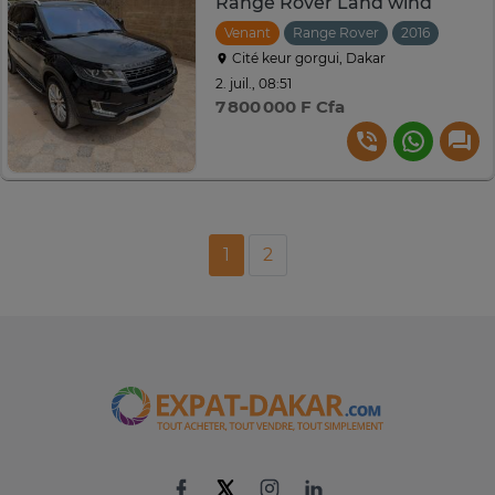
Range Rover Land wind
Venant
Range Rover
2016
Autom
Cité keur gorgui, Dakar
2. juil., 08:51
7 800 000 F Cfa
1
2