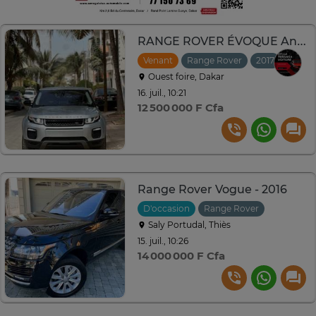
RANGE ROVER ÉVOQUE Année : 2017
Venant
Range Rover
2017
Autom
Ouest foire, Dakar
16. juil., 10:21
12 500 000 F Cfa
Range Rover Vogue - 2016
D'occasion
Range Rover
2016
Au
Saly Portudal, Thiès
15. juil., 10:26
14 000 000 F Cfa