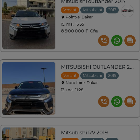
Mitsubishi outlander 2017
Venant
Mitsubishi
2017
Automat
Point-e, Dakar
15. mai, 16:35
8 900 000 F Cfa
MITSUBISHI OUTLANDER 2019, 7 places
Venant
Mitsubishi
2019
Automat
Nord foire, Dakar
13. mai, 11:28
Mitsubishi RV 2019