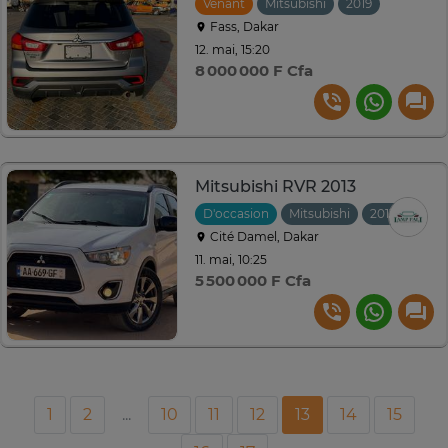
Venant
Mitsubishi
2019
Automat
Fass, Dakar
12. mai, 15:20
8 000 000 F Cfa
Mitsubishi RVR 2013
D'occasion
Mitsubishi
2013
Auto
Cité Damel, Dakar
11. mai, 10:25
5 500 000 F Cfa
1
2
...
10
11
12
13
14
15