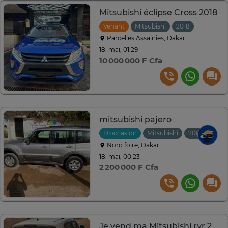
Mitsubishi éclipse Cross 2018
Venant
Mitsubishi
2018
Automat
Parcelles Assainies, Dakar
18. mai, 01:29
10 000 000 F Cfa
mitsubishi pajero
D'occasion
Mitsubishi
2006
Manu
Nord foire, Dakar
18. mai, 00:23
2 200 000 F Cfa
Je vend ma Mitsubishi rvr 2015 automatique essence