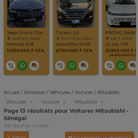
Jeep Grand Cherokee Overland 2019 À Vendre
Tucson 2.0
Liberte 6, Dakar
Nord foire, Dakar
vdn 3, Dakar
mercredi, 12:18
Aujourd'hui, 00:08
24. juin, 11:03
12 500 000 F CFA
8 700 000 F CFA
22 900 000 F 
24 900 0
Accueil
Annonces
Véhicules
Voitures
Mitsubishi
Véhicules
Voitures
Mitsubishi
Page 13 résultats pour Voitures Mitsubishi -
Sénégal
166 résultats trouvés
Filtrer
Sauvegarder la recherche