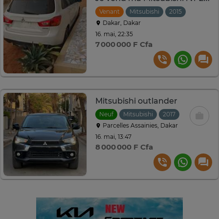
Venant
Mitsubishi
2015
Automat
Dakar, Dakar
16. mai, 22:35
7 000 000 F Cfa
Mitsubishi outlander
Neuf
Mitsubishi
2017
Automatiq
Parcelles Assainies, Dakar
16. mai, 13:47
8 000 000 F Cfa