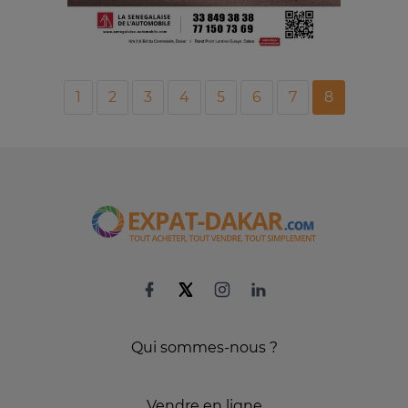
1
2
3
4
5
6
7
8
Qui sommes-nous ?
Vendre en ligne