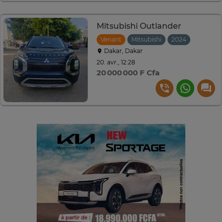
Mitsubishi Outlander
Venant
Mitsubishi
2024
Automat
Dakar, Dakar
20. avr., 12:28
20 000 000 F Cfa