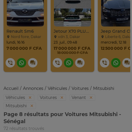
Renault Sm6
Jetour X70 PLUS 2024
Nord foire, Dakar
vdn 3, Dakar
Liberte 6, Daka
lundi, 16:16
23. juil., 09:48
mercredi, 12:18
7 000 000 F CFA
17 000 000 F CFA
12 500 000 F 
18 000 000 F CFA
Accueil
Annonces
Véhicules
Voitures
Mitsubishi
Véhicules
Voitures
Venant
Mitsubishi
Page 8 résultats pour Voitures Mitsubishi -
Sénégal
72 résultats trouvés