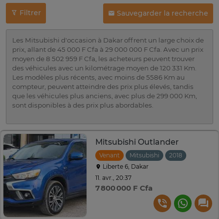
Filtrer
Sauvegarder la recherche
Les Mitsubishi d'occasion à Dakar offrent un large choix de
prix, allant de 45 000 F Cfa à 29 000 000 F Cfa. Avec un prix
moyen de 8 502 959 F Cfa, les acheteurs peuvent trouver
des véhicules avec un kilométrage moyen de 120 331 Km.
Les modèles plus récents, avec moins de 5586 Km au
compteur, peuvent atteindre des prix plus élevés, tandis
que les véhicules plus anciens, avec plus de 299 000 Km,
sont disponibles à des prix plus abordables.
Mitsubishi Outlander
Venant
Mitsubishi
2018
Automat
Liberte 6, Dakar
11. avr., 20:37
7 800 000 F Cfa