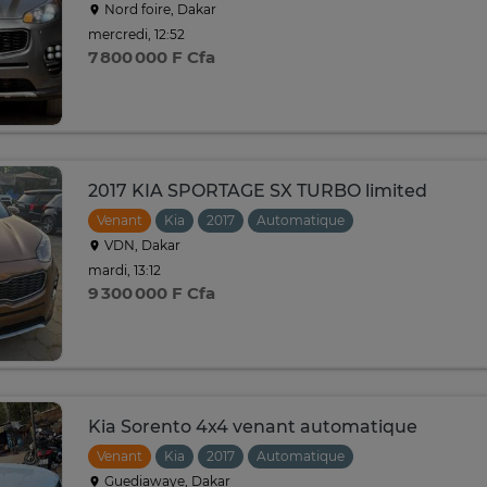
Nord foire, Dakar
mercredi, 12:52
7 800 000 F Cfa
2017 KIA SPORTAGE SX TURBO limited
Venant
Kia
2017
Automatique
VDN, Dakar
mardi, 13:12
9 300 000 F Cfa
Kia Sorento 4x4 venant automatique
Venant
Kia
2017
Automatique
Guediawaye, Dakar