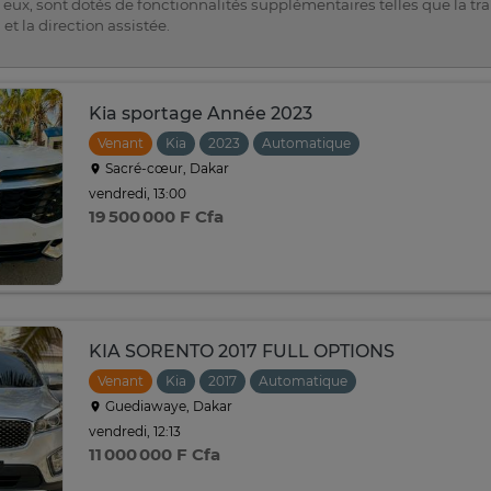
 eux, sont dotés de fonctionnalités supplémentaires telles que la t
et la direction assistée.
Kia sportage Année 2023
Venant
Kia
2023
Automatique
Sacré-cœur, Dakar
vendredi, 13:00
19 500 000 F Cfa
KIA SORENTO 2017 FULL OPTIONS
Venant
Kia
2017
Automatique
Guediawaye, Dakar
vendredi, 12:13
11 000 000 F Cfa