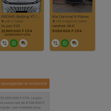
PROMO Beijing X7 / 2025
Kia Carnival 9 Places
Jet
vdn 3, Dakar
cité magistrat, Dakar
vd
24. juin, 11:03
vendredi, 08:51
23. ju
22 900 000 F CFA
9 000 000 F CFA
17 
24 900 000 F CFA
18
Sauvegarder la recherche
 35 000 000 F CFA. Le prix
occasion est de 8 536 850 F
ctriques. Les modèles plus