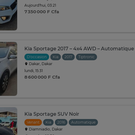
Aujourd'hui, 03:21
7 350 000 F Cfa
Kia Sportage 2017 – 4x4 AWD – Automatique 
D'occasion
Kia
2017
Tiptronic
Dakar, Dakar
lundi, 15:31
8 600 000 F Cfa
Kia Sportage SUV Noir
Venant
Kia
2016
Automatique
Diamniadio, Dakar