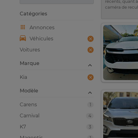
récents, quant à
caméra de recul 
Catégories
Annonces
Véhicules
Voitures
Marque
Kia
Modèle
Carens
1
Carnival
4
K7
3
Magentis