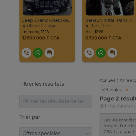
KIA K7 Hybride Full 2017
Jeep Grand Cherokee Overland 2019 À Vendre
Rénault Initial Paris 7 Places Très Propre
ar
Liberte 6, Dakar
Thiès, Thiès
mercredi, 12:18
Hier, 12:28
12 500 000 F CFA
6 700 000 F CFA
Accueil
Annonc
Filtrer les résultats
Véhicules
Page 2 résul
261 résultats tro
Trier par
Les Kia sont dis
moyen d'une Kia 
Trier par
CFA. La plupart 