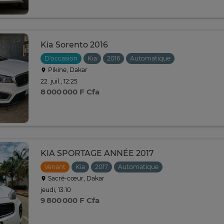
Kia Sorento 2016
D'occasion
Kia
2016
Automatique
Pikine, Dakar
22. juil., 12:25
8 000 000 F Cfa
KIA SPORTAGE ANNÉE 2017
Venant
Kia
2017
Automatique
Sacré-cœur, Dakar
jeudi, 13:10
9 800 000 F Cfa