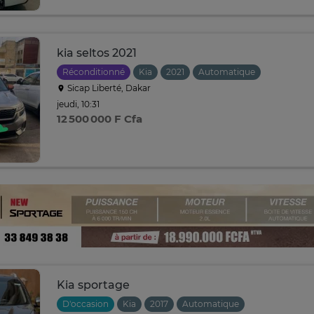
kia seltos 2021
Réconditionné
Kia
2021
Automatique
Sicap Liberté, Dakar
jeudi, 10:31
12 500 000 F Cfa
Kia sportage
D'occasion
Kia
2017
Automatique