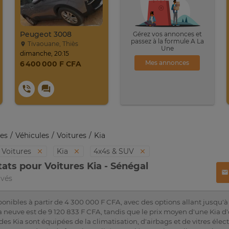
Peugeot 3008
Gérez vos annonces et
passez à la formule A La
Tivaouane, Thiès
Une
dimanche, 20:15
Mes annonces
6 400 000 F CFA
es
Véhicules
Voitures
Kia
Voitures
Kia
4x4s & SUV
tats pour Voitures Kia - Sénégal
uvés
ponibles à partir de 4 300 000 F CFA, avec des options allant jusqu'à
neuve est de 9 120 833 F CFA, tandis que le prix moyen d'une Kia d'
des Kia sont équipées de la climatisation, d'airbags et de vitres éle