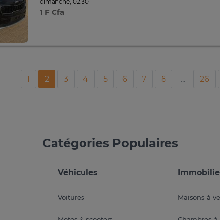
dimanche, 02:30
1 F Cfa
1
2
3
4
5
6
7
8
...
26
Catégories Populaires
Véhicules
Immobilie
Voitures
Maisons à v
a
Motos & scooters
Chambres à 