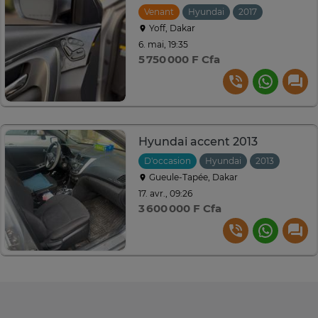
Venant
Hyundai
2017
Automati
Yoff, Dakar
6. mai, 19:35
5 750 000 F Cfa
Hyundai accent 2013
D'occasion
Hyundai
2013
Autom
Gueule-Tapée, Dakar
17. avr., 09:26
3 600 000 F Cfa