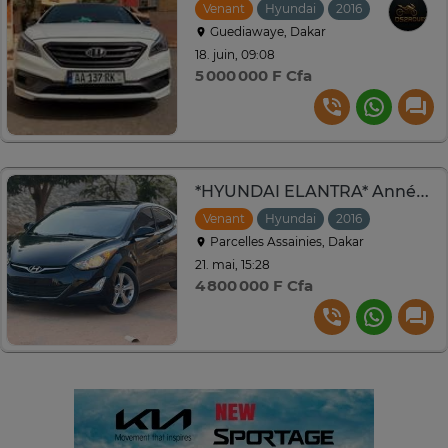
Venant
Hyundai
2016
Automati
Guediawaye, Dakar
18. juin, 09:08
5 000 000 F Cfa
*HYUNDAI ELANTRA* Année : 2016
Venant
Hyundai
2016
Automati
Parcelles Assainies, Dakar
21. mai, 15:28
4 800 000 F Cfa