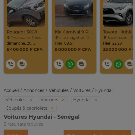
Peugeot 3008
Kia Carnival 9 Places
Tivaouane, Thiès
cité magistrat, Dakar
Sacré-cœur, D
dimanche, 20:15
Hier, 08:51
Hier, 22:29
6 400 000 F CFA
9 000 000 F CFA
33 000 000 F 
Accueil
Annonces
Véhicules
Voitures
Hyundai
Véhicules
Voitures
Hyundai
Coupés & cabriolets
Voitures Hyundai - Sénégal
8 résultats trouvés