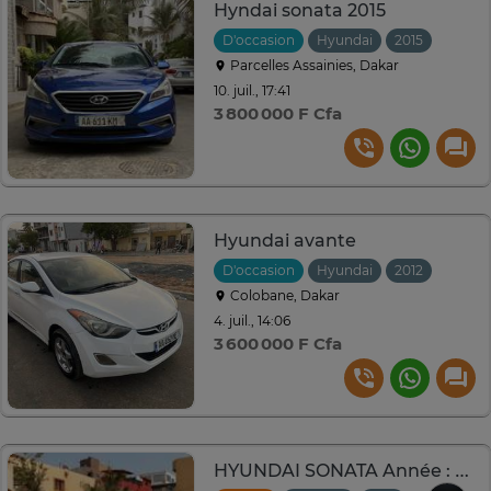
Hyndai sonata 2015
D'occasion
Hyundai
2015
Autom
Parcelles Assainies, Dakar
10. juil., 17:41
3 800 000 F Cfa
Hyundai avante
D'occasion
Hyundai
2012
Autom
Colobane, Dakar
4. juil., 14:06
3 600 000 F Cfa
HYUNDAI SONATA Année : 2016