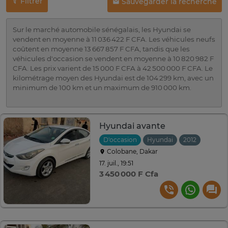
Filtrer
Sauvegarder la recherche
Sur le marché automobile sénégalais, les Hyundai se
vendent en moyenne à 11 036 422 F CFA. Les véhicules neufs
coûtent en moyenne 13 667 857 F CFA, tandis que les
véhicules d'occasion se vendent en moyenne à 10 820 982 F
CFA. Les prix varient de 15 000 F CFA à 42 500 000 F CFA. Le
kilométrage moyen des Hyundai est de 104 299 km, avec un
minimum de 100 km et un maximum de 910 000 km.
Hyundai avante
D'occasion
Hyundai
2012
Autom
Colobane, Dakar
17. juil., 19:51
3 450 000 F Cfa