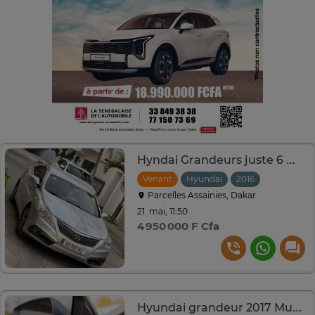
Hyndai Grandeurs juste 6 moi de mutation version corren
Venant
Hyundai
2016
Automati
Parcelles Assainies, Dakar
21. mai, 11:50
4 950 000 F Cfa
Hyundai grandeur 2017 Mutation recente