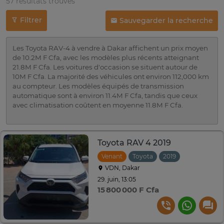
57 résultats trouvés
Filtrer
Sauvegarder la recherche
Les Toyota RAV-4 à vendre à Dakar affichent un prix moyen
de 10.2M F Cfa, avec les modèles plus récents atteignant
21.8M F Cfa. Les voitures d'occasion se situent autour de
10M F Cfa. La majorité des véhicules ont environ 112,000 km
au compteur. Les modèles équipés de transmission
automatique sont à environ 11.4M F Cfa, tandis que ceux
avec climatisation coûtent en moyenne 11.8M F Cfa.
Toyota RAV 4 2019
Venant
Toyota
2019
Automatiqu
VDN, Dakar
29. juin, 13:05
15 800 000 F Cfa