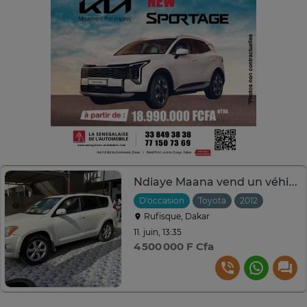
Ndiaye Maana vend un véhicule Toyota RAV4 2012
D'occasion
Toyota
2012
Automat
Rufisque, Dakar
11. juin, 13:35
4 500 000 F Cfa