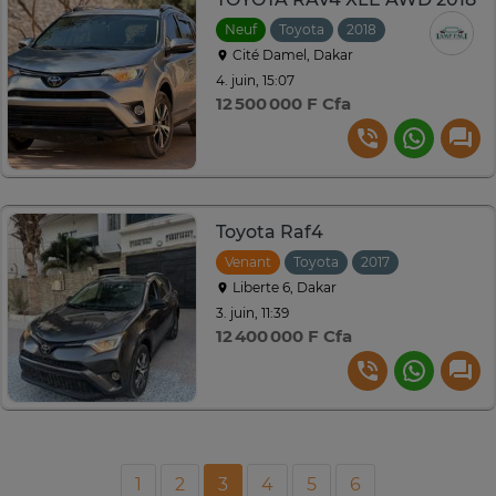
Neuf
Toyota
2018
Automatique
Cité Damel, Dakar
4. juin, 15:07
12 500 000 F Cfa
Toyota Raf4
Venant
Toyota
2017
Automatiqu
Liberte 6, Dakar
3. juin, 11:39
12 400 000 F Cfa
1
2
3
4
5
6