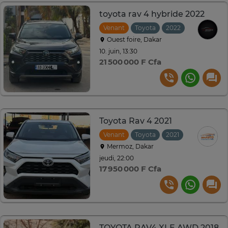
toyota rav 4 hybride 2022
Venant
Toyota
2022
Automatiq
Ouest foire, Dakar
10. juin, 13:30
21 500 000 F Cfa
Toyota Rav 4 2021
Venant
Toyota
2021
Mermoz, Dakar
jeudi, 22:00
17 950 000 F Cfa
TOYOTA RAV4 XLE AWD 2018