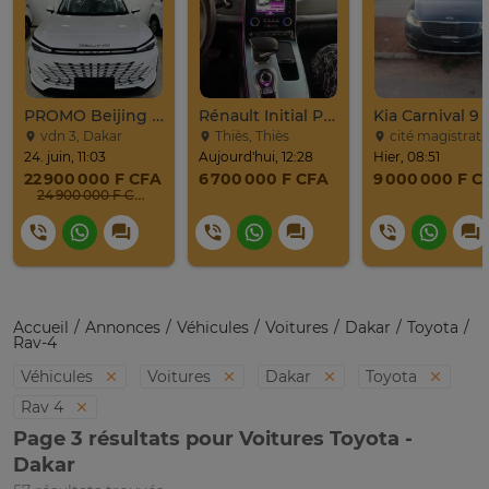
PROMO Beijing X7 / 2025
Rénault Initial Paris 7 Places Très Propre
vdn 3, Dakar
Thiès, Thiès
cité magistrat, Dak
24. juin, 11:03
Aujourd'hui, 12:28
Hier, 08:51
22 900 000 F CFA
6 700 000 F CFA
9 000 000 F C
24 900 000 F CFA
Accueil
Annonces
Véhicules
Voitures
Dakar
Toyota
Rav-4
Véhicules
Voitures
Dakar
Toyota
Rav 4
Page 3 résultats pour Voitures Toyota -
Dakar