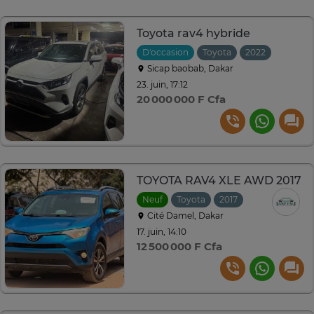
Toyota rav4 hybride
D'occasion
Toyota
2022
Automa
Sicap baobab, Dakar
23. juin, 17:12
20 000 000 F Cfa
TOYOTA RAV4 XLE AWD 2017
Neuf
Toyota
2017
Automatique
Cité Damel, Dakar
17. juin, 14:10
12 500 000 F Cfa