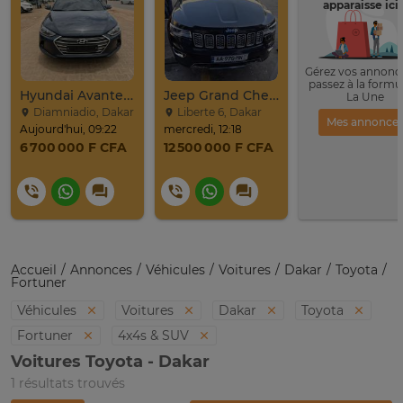
apparaisse ici 
Gérez vos annonce
passez à la formu
Hyundai Avante 2017
Jeep Grand Cherokee Overland 2019 À Vendre
La Une
Diamniadio, Dakar
Liberte 6, Dakar
Mes annonce
Aujourd'hui, 09:22
mercredi, 12:18
6 700 000 F CFA
12 500 000 F CFA
Accueil
Annonces
Véhicules
Voitures
Dakar
Toyota
Fortuner
Véhicules
Voitures
Dakar
Toyota
Fortuner
4x4s & SUV
Voitures Toyota - Dakar
1 résultats trouvés