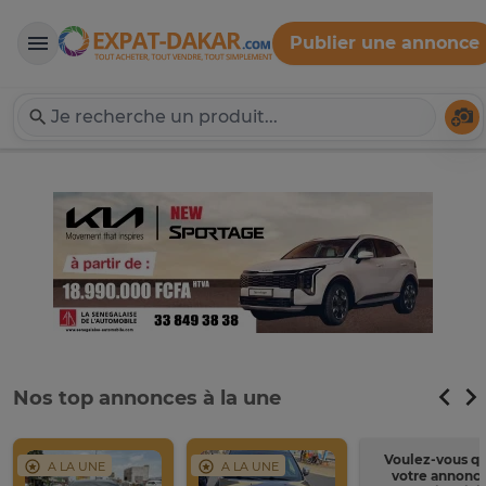
Publier une annonce
Expat-Dakar
Té
Nos top annonces à la une
Voulez-vous q
A LA UNE
A LA UNE
votre annonc