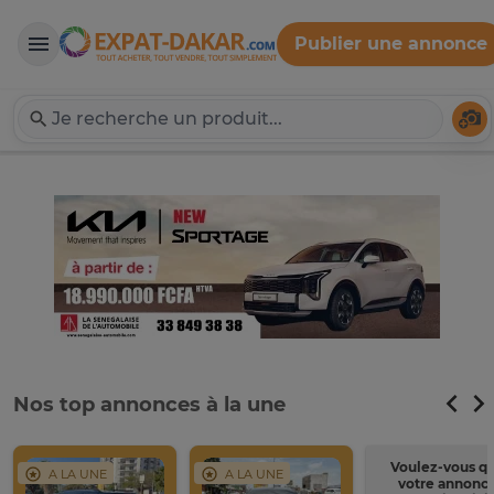
Publier une annonce
Expat-Dakar
Té
Nos top annonces à la une
Voulez-vous q
A LA UNE
A LA UNE
votre annonc