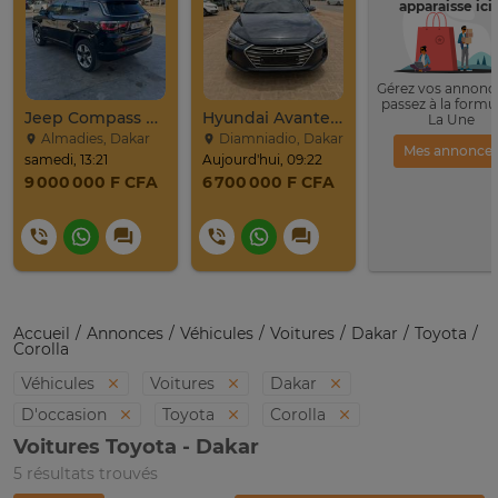
apparaisse ici 
Gérez vos annonce
passez à la formu
Jeep Compass SUV Noir Essence Automatique
Hyundai Avante 2017
La Une
Almadies, Dakar
Diamniadio, Dakar
Mes annonce
samedi, 13:21
Aujourd'hui, 09:22
9 000 000 F CFA
6 700 000 F CFA
Accueil
Annonces
Véhicules
Voitures
Dakar
Toyota
Corolla
Véhicules
Voitures
Dakar
D'occasion
Toyota
Corolla
Voitures Toyota - Dakar
5 résultats trouvés