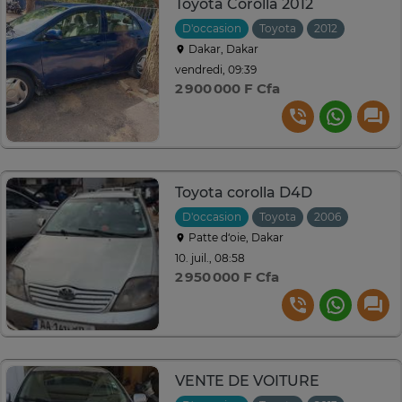
Toyota Corolla 2012
D'occasion
Toyota
2012
Automat
Dakar, Dakar
vendredi, 09:39
2 900 000 F Cfa
Toyota corolla D4D
D'occasion
Toyota
2006
Manuell
Patte d‘oie, Dakar
10. juil., 08:58
2 950 000 F Cfa
VENTE DE VOITURE