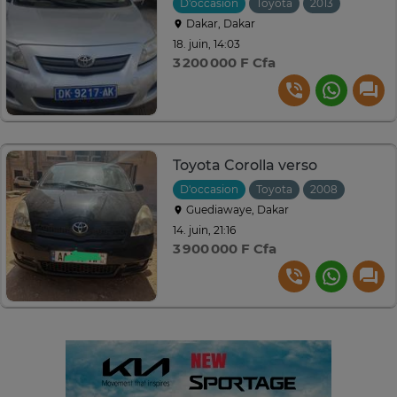
D'occasion
Toyota
2013
Manuell
Dakar, Dakar
18. juin, 14:03
3 200 000 F Cfa
Toyota Corolla verso
D'occasion
Toyota
2008
Manuel
Guediawaye, Dakar
14. juin, 21:16
3 900 000 F Cfa