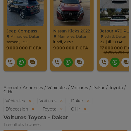
Jeep Compass SUV Noir Essence Automatique
Nissan Kicks 2022
Almadies, Dakar
Mamelles, Dakar
vdn 3, Dakar
samedi, 13:21
lundi, 20:57
23. juil., 09:48
9 000 000 F CFA
9 000 000 F CFA
17 000 000 F 
18 000 000 F C
Accueil
Annonces
Véhicules
Voitures
Dakar
Toyota
C-Hr
Véhicules
Voitures
Dakar
D'occasion
Toyota
C Hr
Voitures Toyota - Dakar
1 résultats trouvés