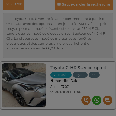
Filtrer
Sauvegarder la recherche
Les Toyota C-HR à vendre à Dakar commencent à partir de
9M F Cfa, avec des options allant jusqu'à 25M F Cfa. Le prix
moyen pour un modèle récent est d'environ 19.1M F Cfa,
tandis que les modèles d'occasion sont autour de 14.5M F
Cfa. La plupart des modèles incluent des fenêtres
électriques et des caméras arrière, et affichent un
kilométrage moyen de 66,231 km.
Toyota C-HR SUV compact argent jantes alliage noires
D'occasion
Toyota
2018
Automa
Mamelles, Dakar
5. juin, 13:07
7 500 000 F Cfa