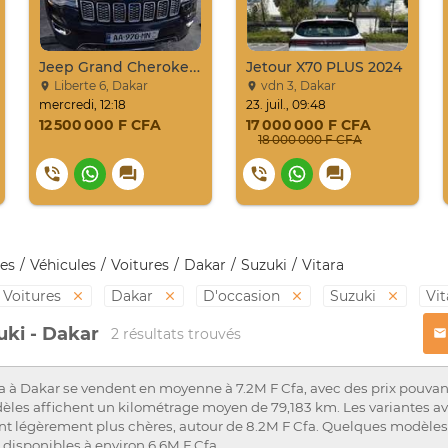
Jeep Grand Cherokee Overland 2019 À Vendre
Jetour X70 PLUS 2024
Liberte 6, Dakar
vdn 3, Dakar
mercredi, 12:18
23. juil., 09:48
12 500 000 F CFA
17 000 000 F CFA
18 000 000 F CFA
es
Véhicules
Voitures
Dakar
Suzuki
Vitara
Voitures
Dakar
D'occasion
Suzuki
Vi
uki - Dakar
2 résultats trouvés
a à Dakar se vendent en moyenne à 7.2M F Cfa, avec des prix pouvant
èles affichent un kilométrage moyen de 79,183 km. Les variantes a
t légèrement plus chères, autour de 8.2M F Cfa. Quelques modèles
 disponibles à environ 6.6M F Cfa.