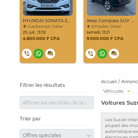
HYUNDAI SONATA 2016
Jeep Compass SUV Noir Essence Automatique
Guediawaye, Dakar
Almadies, Dakar
20. juil., 13:52
samedi, 13:21
4 800 000 F CFA
9 000 000 F CFA
Accueil
Annonc
Filtrer les résultats
Véhicules
Voitures Suz
Trier par
Les Suzuki Vitar
plupart des mod
automatique son
Trier par
électriques sont