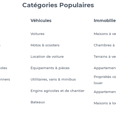
Catégories Populaires
Véhicules
Immobilie
Voitures
Maisons à v
a
Motos & scooters
Chambres à 
Location de voiture
Terrains à v
soles
Équipements & pièces
Appartemen
Propriétés c
anners
Utilitaires, vans & minibus
louer
Engins agricoles et de chantier
Appartement
Bateaux
Maisons à lo