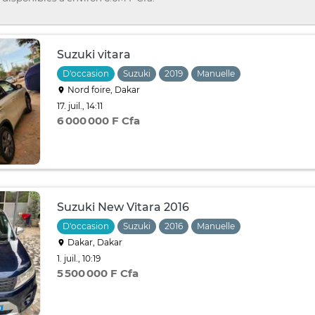
Suzuki vitara
D'occasion
Suzuki
2019
Manuelle
Nord foire, Dakar
17. juil., 14:11
6 000 000 F Cfa
Suzuki New Vitara 2016
D'occasion
Suzuki
2016
Manuelle
Dakar, Dakar
1. juil., 10:19
5 500 000 F Cfa