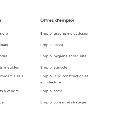
r
Offres d'emploi
endre
Emploi graphisme et design
louer
Emploi achat
endre
Emploi hygiène et sécurité
ts meublés
Emploi agricole
ommerciales à
Emploi BTP, construction et
architecture
s à vendre
Emploi social
uer
Emploi conseil et stratégie