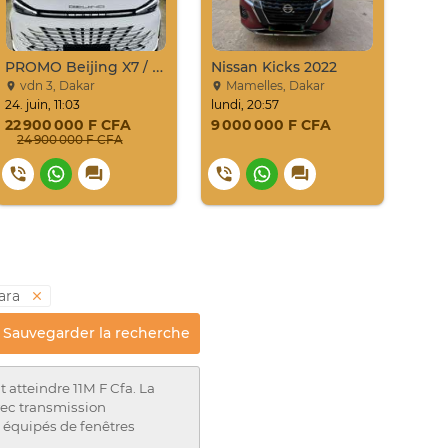
PROMO Beijing X7 / 2025
Nissan Kicks 2022
vdn 3, Dakar
Mamelles, Dakar
Sa
24. juin, 11:03
lundi, 20:57
Hier,
22 900 000 F CFA
9 000 000 F CFA
33 
24 900 000 F CFA
tara
Sauvegarder la recherche
 atteindre 11M F Cfa. La
vec transmission
 équipés de fenêtres