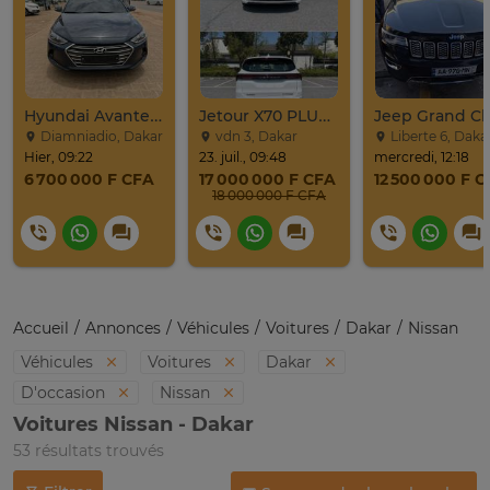
Hyundai Avante 2017
Jetour X70 PLUS 2024
Diamniadio, Dakar
vdn 3, Dakar
Liberte 6, Daka
Hier, 09:22
23. juil., 09:48
mercredi, 12:18
6 700 000 F CFA
17 000 000 F CFA
12 500 000 F 
18 000 000 F CFA
Accueil
Annonces
Véhicules
Voitures
Dakar
Nissan
Véhicules
Voitures
Dakar
D'occasion
Nissan
Voitures Nissan - Dakar
53 résultats trouvés