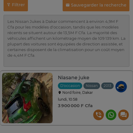
Filtrer
Sauvegarder la recherche
Les Nissan Jukes à Dakar commencent à environ 4,9M F
Cfa pour les modèles d'occasion, tandis que les modèles
récents se situent autour de 13,5M F Cfa. La majorité des
véhicules affichent un kilométrage moyen de 109 139 km. La
plupart des voitures sont équipées de direction assistée, et
certaines disposent de la climatisation pour un coût moyen
de 4,4M F Cfa.
Niasane juke
D'occasion
Nissan
2013
Automat
Nord foire, Dakar
lundi, 10:58
3 900 000 F Cfa