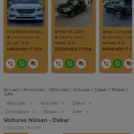
HYUNDAI SONATA 2016
BMW X4 2019
Guediawaye, Dakar
Médina, Dakar
Almadies, Dak
20. juil., 13:52
mardi, 16:22
samedi, 13:21
4 800 000 F CFA
23 500 000 F CFA
9 000 000 F C
Accueil
Annonces
Véhicules
Voitures
Dakar
Nissan
Juke
Véhicules
Voitures
Dakar
D'occasion
Nissan
Juke
Voitures Nissan - Dakar
1 résultats trouvés