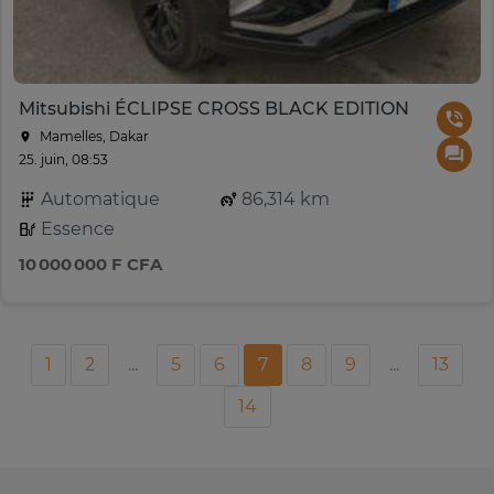
Mitsubishi ÉCLIPSE CROSS BLACK EDITION
Mamelles, Dakar
25. juin, 08:53
Automatique
86,314 km
Essence
10 000 000 F CFA
1
2
...
5
6
7
8
9
...
13
14