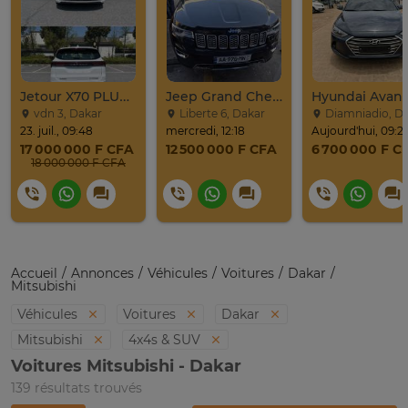
Jetour X70 PLUS 2024
Jeep Grand Cherokee Overland 2019 À Vendre
vdn 3, Dakar
Liberte 6, Dakar
Diamniadio, D
23. juil., 09:48
mercredi, 12:18
Aujourd'hui, 09:2
17 000 000 F CFA
12 500 000 F CFA
6 700 000 F C
18 000 000 F CFA
Accueil
Annonces
Véhicules
Voitures
Dakar
Mitsubishi
Véhicules
Voitures
Dakar
Mitsubishi
4x4s & SUV
Voitures Mitsubishi - Dakar
139 résultats trouvés