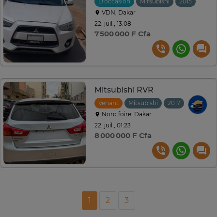
D'occasion
Mitsubishi
2015
VDN, Dakar
22. juil., 13:08
7 500 000 F Cfa
Mitsubishi RVR
Venant
Mitsubishi
2017
Automat
Nord foire, Dakar
22. juil., 01:23
8 000 000 F Cfa
1
2
3