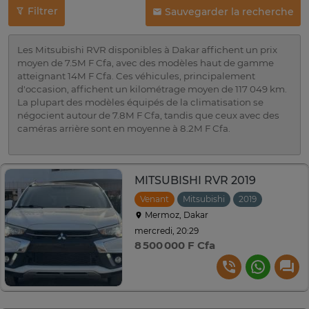
Filtrer
Sauvegarder la recherche
Les Mitsubishi RVR disponibles à Dakar affichent un prix
moyen de 7.5M F Cfa, avec des modèles haut de gamme
atteignant 14M F Cfa. Ces véhicules, principalement
d'occasion, affichent un kilométrage moyen de 117 049 km.
La plupart des modèles équipés de la climatisation se
négocient autour de 7.8M F Cfa, tandis que ceux avec des
caméras arrière sont en moyenne à 8.2M F Cfa.
MITSUBISHI RVR 2019
Venant
Mitsubishi
2019
Automat
Mermoz, Dakar
mercredi, 20:29
8 500 000 F Cfa