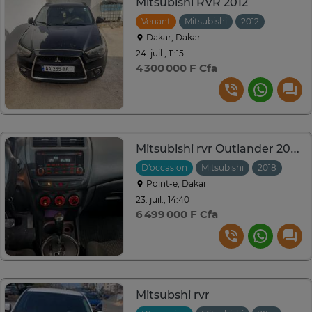
Mitsubishi RVR 2012
Venant
Mitsubishi
2012
Automat
Dakar, Dakar
24. juil., 11:15
4 300 000 F Cfa
Mitsubishi rvr Outlander 2018 venant
D'occasion
Mitsubishi
2018
Auto
Point-e, Dakar
23. juil., 14:40
6 499 000 F Cfa
Mitsubshi rvr