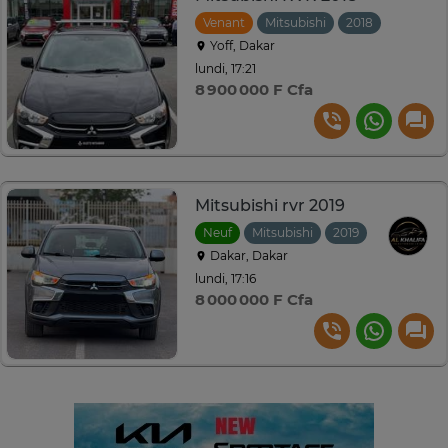
Venant
Mitsubishi
2018
Automat
Yoff, Dakar
lundi, 17:21
8 900 000 F Cfa
Mitsubishi rvr 2019
Neuf
Mitsubishi
2019
Automatiq
Dakar, Dakar
lundi, 17:16
8 000 000 F Cfa