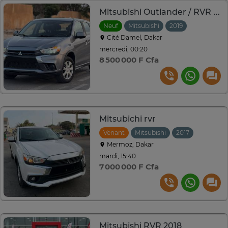
Mitsubishi Outlander / RVR 2019 essence 2.0L
Neuf
Mitsubishi
2019
Automatiq
Cité Damel, Dakar
mercredi, 00:20
8 500 000 F Cfa
Mitsubichi rvr
Venant
Mitsubishi
2017
Automat
Mermoz, Dakar
mardi, 15:40
7 000 000 F Cfa
Mitsubishi RVR 2018