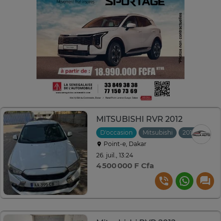
MITSUBISHI RVR 2012
D'occasion
Mitsubishi
2012
Auto
Point-e, Dakar
26. juil., 13:24
4 500 000 F Cfa