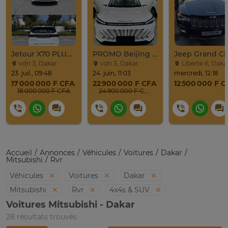
Jetour X70 PLUS 2024
PROMO Beijing X7 / 2025
vdn 3, Dakar
vdn 3, Dakar
Liberte 6, Daka
23. juil., 09:48
24. juin, 11:03
mercredi, 12:18
17 000 000 F CFA
22 900 000 F CFA
12 500 000 F 
18 000 000 F CFA
24 900 000 F CFA
Accueil
Annonces
Véhicules
Voitures
Dakar
Mitsubishi
Rvr
Véhicules
Voitures
Dakar
Mitsubishi
Rvr
4x4s & SUV
Voitures Mitsubishi - Dakar
28 résultats trouvés