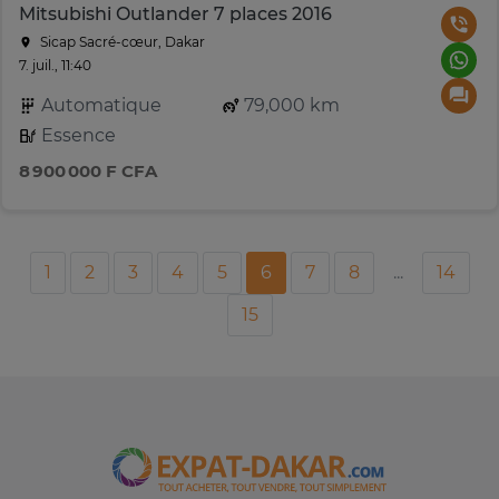
Mitsubishi Outlander 7 places 2016
Sicap Sacré-cœur, Dakar
7. juil., 11:40
Automatique
79,000 km
Essence
8 900 000 F CFA
1
2
3
4
5
6
7
8
...
14
15