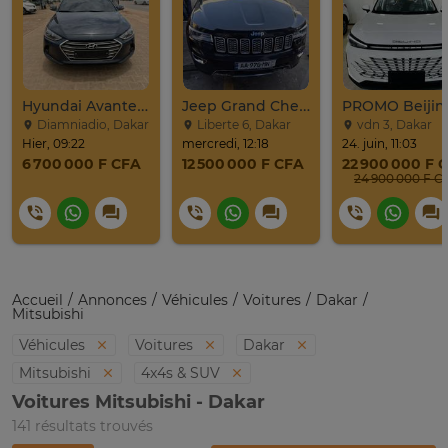
Hyundai Avante 2017
Jeep Grand Cherokee Overland 2019 À Vendre
Diamniadio, Dakar
Liberte 6, Dakar
vdn 3, Dakar
Hier, 09:22
mercredi, 12:18
24. juin, 11:03
6 700 000 F CFA
12 500 000 F CFA
22 900 000 F 
24 900 0
Accueil
Annonces
Véhicules
Voitures
Dakar
Mitsubishi
Véhicules
Voitures
Dakar
Mitsubishi
4x4s & SUV
Voitures Mitsubishi - Dakar
141 résultats trouvés