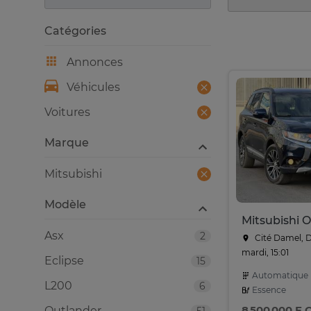
Catégories
Annonces
Véhicules
Voitures
Marque
Mitsubishi
Modèle
Asx
2
Cité Damel, 
mardi, 15:01
Eclipse
15
Automatique
L200
6
Essence
8 500 000 F 
Outlander