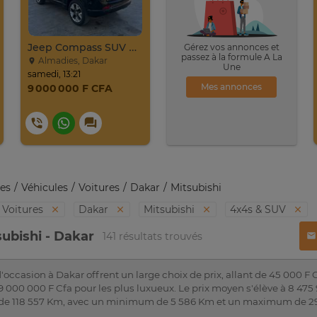
Jeep Compass SUV Noir Essence Automatique
Gérez vos annonces et
passez à la formule A La
Almadies, Dakar
Une
samedi, 13:21
Mes annonces
9 000 000 F CFA
es
Véhicules
Voitures
Dakar
Mitsubishi
Voitures
Dakar
Mitsubishi
4x4s & SUV
subishi - Dakar
141 résultats trouvés
'occasion à Dakar offrent un large choix de prix, allant de 45 000 F 
 000 000 F Cfa pour les plus luxueux. Le prix moyen s'élève à 8 475 
 de 118 557 Km, avec un minimum de 5 586 Km et un maximum de 2