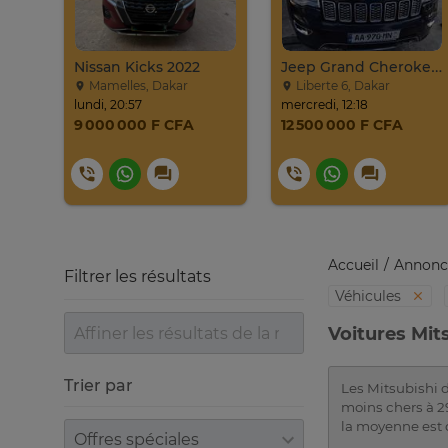
017
Nissan Kicks 2022
Jeep Grand Cherokee Overland 2019 À Vendre
Mamelles, Dakar
Liberte 6, Dakar
lundi, 20:57
mercredi, 12:18
9 000 000 F CFA
12 500 000 F CFA
Accueil
Annonc
Filtrer les résultats
Véhicules
Voitures Mit
Trier par
Les Mitsubishi d
moins chers à 29
la moyenne est
Trier par