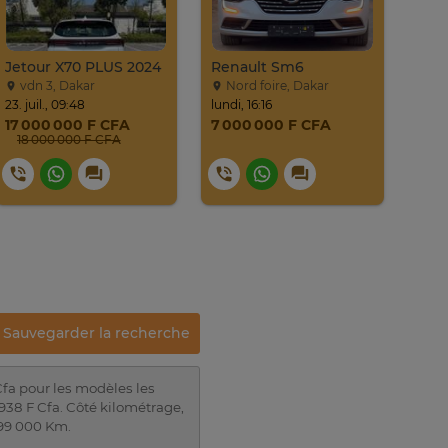
Jetour X70 PLUS 2024
Renault Sm6
vdn 3, Dakar
Nord foire, Dakar
vd
23. juil., 09:48
lundi, 16:16
24. ju
17 000 000 F CFA
7 000 000 F CFA
22 
18 000 000 F CFA
24
Sauvegarder la recherche
Cfa pour les modèles les
938 F Cfa. Côté kilométrage,
99 000 Km.