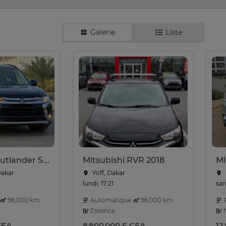
Galerie
Liste
Mitsubishi Outlander SEL 7 places 4 cylindres
Mitsubishi RVR 2018
Dakar
Yoff, Dakar
lundi, 17:21
sam
96,000 km
Automatique
96,000 km
A
Essence
h
CFA
8 900 000 F CFA
12