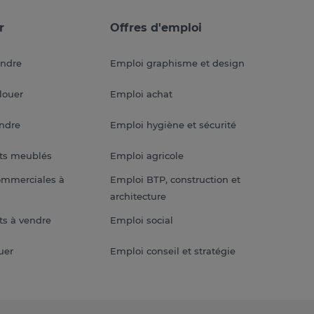
r
Offres d'emploi
endre
Emploi graphisme et design
louer
Emploi achat
endre
Emploi hygiène et sécurité
ts meublés
Emploi agricole
ommerciales à
Emploi BTP, construction et
architecture
s à vendre
Emploi social
uer
Emploi conseil et stratégie