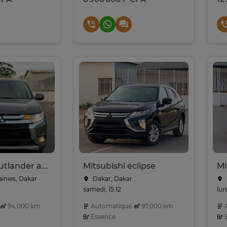
Mitsubishi outlander automatic
Mitsubishi éclipse
Mi
ainies, Dakar
Dakar, Dakar
samedi, 15:12
lun
94,000 km
Automatique
97,000 km
A
Essence
E