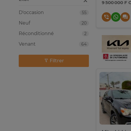
9 500 000 F 
D'occasion
55
Neuf
20
Réconditionné
2
Venant
64
Filtrer