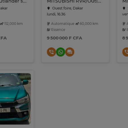
Mitsubishi outlander sport Année 2017
MITSUBISHI RVR/Outlander Année : 2021
Dakar
Ouest foire, Dakar
lundi, 16:36
ven
112,000 km
Automatique
60,000 km
A
Essence
E
CFA
9 500 000 F CFA
8 