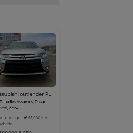
Mitsubishi outlander Phev
Parcelles Assainies, Dakar
edi, 22:24
utomatique
95,000 km
ybride
 500 000 F CFA