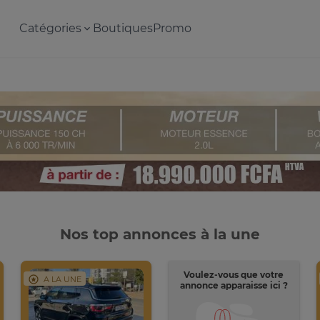
Catégories
Boutiques
Promo
Nos top annonces à la une
Voulez-vous que votre
A LA UNE
annonce apparaisse ici ?