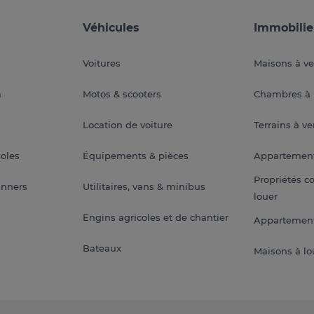
Véhicules
Immobilie
Voitures
Maisons à v
a
Motos & scooters
Chambres à 
Location de voiture
Terrains à v
soles
Équipements & pièces
Appartemen
Propriétés c
anners
Utilitaires, vans & minibus
louer
Engins agricoles et de chantier
Appartement
Bateaux
Maisons à lo