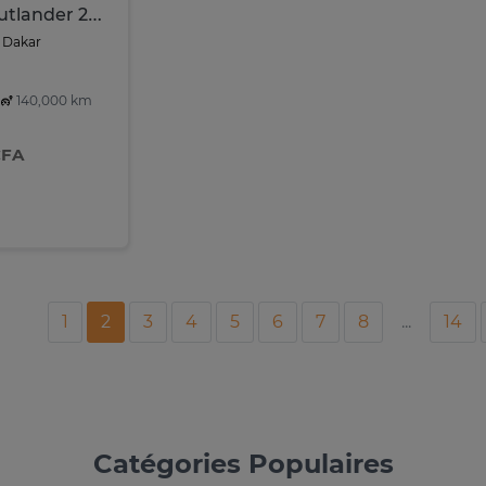
Mitsubishi outlander 2016
, Dakar
140,000 km
CFA
1
2
3
4
5
6
7
8
...
14
Catégories Populaires