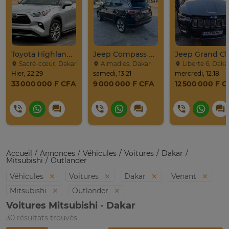
Toyota Highlander Platinium 2023
Jeep Compass SUV Noir Essence Automatique
Sacré-cœur, Dakar
Almadies, Dakar
Liberte 6, Daka
Hier, 22:29
samedi, 13:21
mercredi, 12:18
33 000 000 F CFA
9 000 000 F CFA
12 500 000 F 
Accueil
Annonces
Véhicules
Voitures
Dakar
Mitsubishi
Outlander
Véhicules
Voitures
Dakar
Venant
Mitsubishi
Outlander
Voitures Mitsubishi - Dakar
30 résultats trouvés