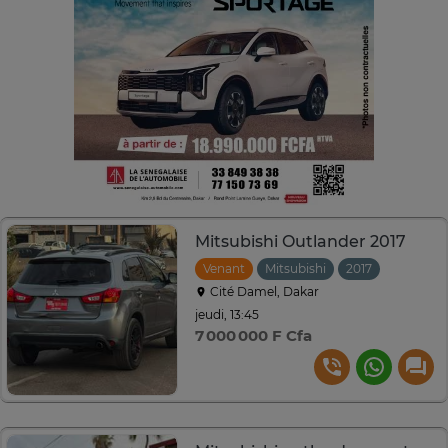
Mitsubishi Outlander 2017
Venant
Mitsubishi
2017
Automat
Cité Damel, Dakar
jeudi, 13:45
7 000 000 F Cfa