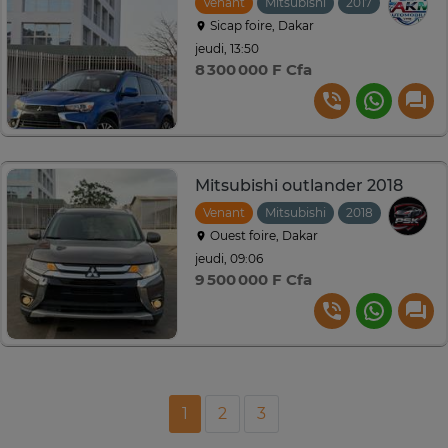
Venant
Mitsubishi
2017
Automat
Sicap foire, Dakar
jeudi, 13:50
8 300 000 F Cfa
Mitsubishi outlander 2018
Venant
Mitsubishi
2018
Automat
Ouest foire, Dakar
jeudi, 09:06
9 500 000 F Cfa
1
2
3