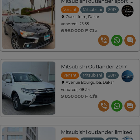
Mitsubishi outlander sport Année 2017
Venant
Mitsubishi
2017
Automat
Ouest foire, Dakar
vendredi, 23:55
6 950 000 F Cfa
Mitsubishi Outlander 2017
Venant
Mitsubishi
2017
Automat
Avenue Bourguiba, Dakar
vendredi, 08:54
9 850 000 F Cfa
Mitsubishi outlander limited