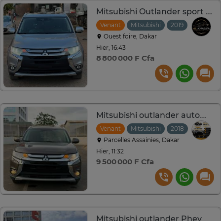
Mitsubishi Outlander sport Année : 2019
Venant
Mitsubishi
2019
Automat
Ouest foire, Dakar
Hier, 16:43
8 800 000 F Cfa
Mitsubishi outlander automatic
Venant
Mitsubishi
2018
Automat
Parcelles Assainies, Dakar
Hier, 11:32
9 500 000 F Cfa
Mitsubishi outlander Phev