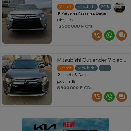
Venant
Mitsubishi
2018
Automat
Parcelles Assainies, Dakar
Hier, 11:32
12 500 000 F Cfa
Mitsubishi Outlander 7 places
Venant
Mitsubishi
2017
Automat
Liberte 6, Dakar
jeudi, 18:16
8 900 000 F Cfa