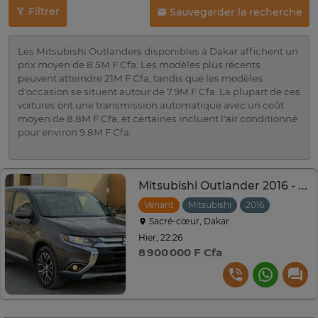
Filtrer
Sauvegarder la recherche
Les Mitsubishi Outlanders disponibles à Dakar affichent un
prix moyen de 8.5M F Cfa. Les modèles plus récents
peuvent atteindre 21M F Cfa, tandis que les modèles
d'occasion se situent autour de 7.9M F Cfa. La plupart de ces
voitures ont une transmission automatique avec un coût
moyen de 8.8M F Cfa, et certaines incluent l'air conditionné
pour environ 9.8M F Cfa.
Mitsubishi Outlander 2016 - 7 Places
Venant
Mitsubishi
2016
Automat
Sacré-cœur, Dakar
Hier, 22:26
8 900 000 F Cfa