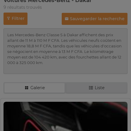
Voitures Mercedes-Benz - Dakar
9 résultats trouvés
Filtrer
Sauvegarder la recherche
Les Mercedes-Benz Classe S à Dakar affichent des prix
allant de 11 M à 110 M F CFA. Les véhicules neufs coûtent en
moyenne 18,8 M F CFA, tandis que les véhicules d'occasion
se négocient en moyenne à 13 M F CFA. Le kilométrage
moyen est de 104 420 km, avec des fourchettes allant de 12
000 à 325 000 km.
Galerie
Liste