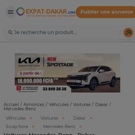
Publier une annonce
Expat-Dakar
Té
Accueil
Annonces
Véhicules
Voitures
Dakar
Mercedes-Benz
Véhicules
Voitures
Dakar
Sicap foire
Mercedes-Benz