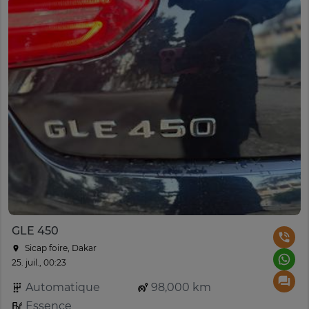
GLE 450
Sicap foire, Dakar
25. juil., 00:23
Automatique
98,000 km
Essence