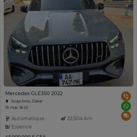
Mercedes GLE350 2022
Sicap foire, Dakar
19. mai, 16:45
Automatique
22,504 km
Essence
45 000 000 F CFA