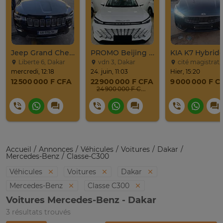
Jeep Grand Cherokee Overland 2019 À Vendre
PROMO Beijing X7 / 2025
Liberte 6, Dakar
vdn 3, Dakar
cité magistrat, Dak
mercredi, 12:18
24. juin, 11:03
Hier, 15:20
12 500 000 F CFA
22 900 000 F CFA
9 000 000 F C
24 900 000 F CFA
Accueil
Annonces
Véhicules
Voitures
Dakar
Mercedes-Benz
Classe-C300
Véhicules
Voitures
Dakar
Mercedes-Benz
Classe C300
Voitures Mercedes-Benz - Dakar
3 résultats trouvés