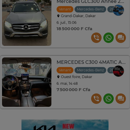
Mercedes GLC300 Année 2019
Venant
Mercedes-Benz
2019
Aut
Grand-Dakar, Dakar
6. juil., 15:06
18 500 000 F Cfa
MERCEDES C300 4MATIC ANNÉE 2016
Venant
Mercedes-Benz
2016
Aut
Ouest foire, Dakar
6. mai, 14:48
7 500 000 F Cfa