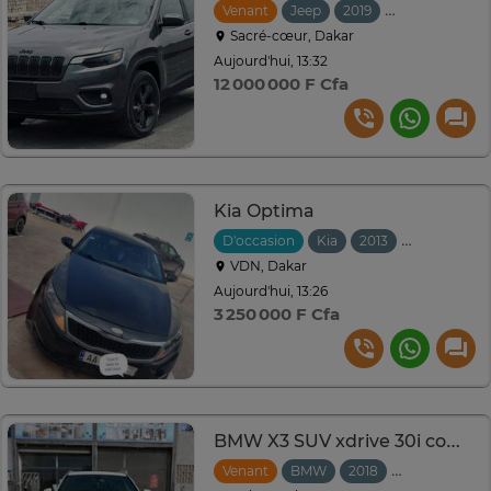
Venant
Jeep
2019
Automatique
Sacré-cœur, Dakar
Aujourd'hui, 13:32
12 000 000 F Cfa
Kia Optima
D'occasion
Kia
2013
Automatiqu
VDN, Dakar
Aujourd'hui, 13:26
3 250 000 F Cfa
BMW X3 SUV xdrive 30i compact blanc performant
Venant
BMW
2018
Automatique