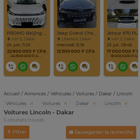
PROMO Beijing X7 / 2025
Jeep Grand Cherokee Overland 2019 À Vendre
vdn 3, Dakar
Liberte 6, Dakar
vdn 3, Dakar
24. juin, 11:03
mercredi, 12:18
23. juil., 09:48
22 900 000 F CFA
12 500 000 F CFA
17 000 000 F 
24 900 000 F CFA
18 000 000 F C
Accueil
Annonces
Véhicules
Voitures
Dakar
Lincoln
Véhicules
Voitures
Dakar
Lincoln
Voitures Lincoln - Dakar
5 résultats trouvés
Filtrer
Sauvegarder la recherche