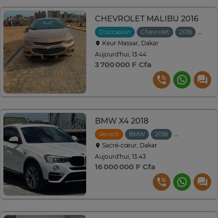
CHEVROLET MALIBU 2016
D'occasion
Chevrolet
2016
Auto
Keur Massar, Dakar
Aujourd'hui, 13:44
3 700 000 F Cfa
BMW X4 2018
Venant
BMW
2018
Automatique
Sacré-cœur, Dakar
Aujourd'hui, 13:43
16 000 000 F Cfa