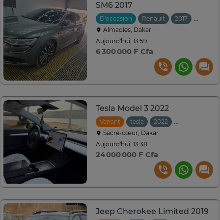
SM6 2017
D'occasion
Renault
2017
Automa
Almadies, Dakar
Aujourd'hui, 13:59
6 300 000 F Cfa
Tesla Model 3 2022
Venant
tesla
2022
Automatique
Sacré-cœur, Dakar
Aujourd'hui, 13:38
24 000 000 F Cfa
Jeep Cherokee Limited 2019