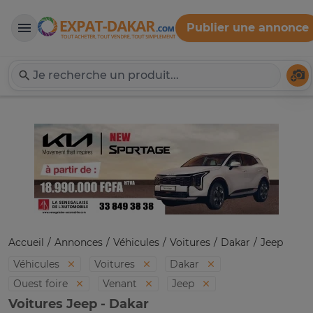
Publier une annonce
Expat-Dakar
Té
Accueil
Annonces
Véhicules
Voitures
Dakar
Jeep
Véhicules
Voitures
Dakar
Ouest foire
Venant
Jeep
Voitures Jeep - Dakar