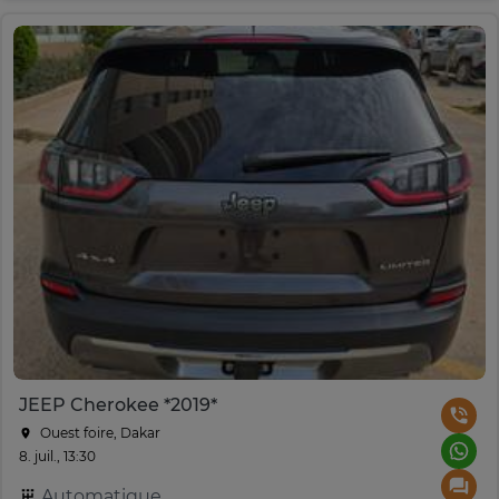
JEEP Cherokee *2019*
Ouest foire, Dakar
8. juil., 13:30
Automatique