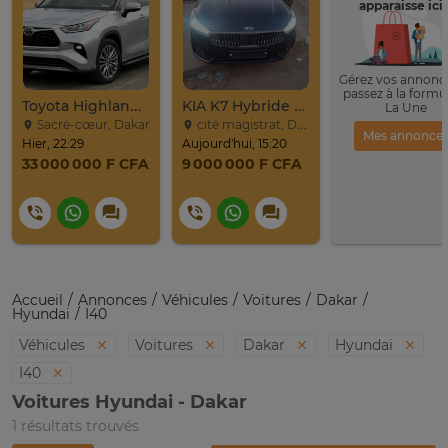
apparaisse ici 
Gérez vos annonce
passez à la formu
Toyota Highlander Platinium 2023
KIA K7 Hybride Full 2017
La Une
Sacré-cœur, Dakar
cité magistrat, Dakar
Mes annonce
Hier, 22:29
Aujourd'hui, 15:20
33 000 000 F CFA
9 000 000 F CFA
Accueil
Annonces
Véhicules
Voitures
Dakar
Hyundai
I40
Véhicules
Voitures
Dakar
Hyundai
I40
Voitures Hyundai - Dakar
1 résultats trouvés