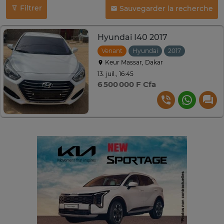
Filtrer
Sauvegarder la recherche
Hyundai I40 2017
Venant
Hyundai
2017
Automati
Keur Massar, Dakar
13. juil., 16:45
6 500 000 F Cfa