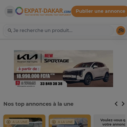
Publier une annonce
Expat-Dakar
Té
Nos top annonces à la une
Voulez-vous q
A LA UNE
A LA UNE
votre annonc