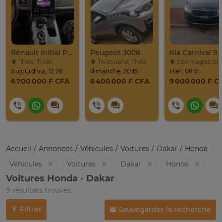
Rénault Initial Paris 7 Places Très Propre
Peugeot 3008
Thiès, Thiès
Tivaouane, Thiès
cité magistrat, Dak
Aujourd'hui, 12:28
dimanche, 20:15
Hier, 08:51
6 700 000 F CFA
6 400 000 F CFA
9 000 000 F C
Accueil
Annonces
Véhicules
Voitures
Dakar
Honda
Véhicules
Voitures
Dakar
Honda
Voitures Honda - Dakar
9 résultats trouvés
Filtrer
Sauvegarder la recherche