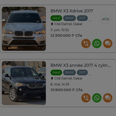
BMW X3 Xdrive 2017
Neuf
BMW
2017
Automatique
Cité Damel, Dakar
11. juin, 10:52
12 300 000 F Cfa
BMW X3 année 2017 4 cylindres 2.0 venant
Neuf
BMW
2017
Automatique
Cité Damel, Dakar
8. mai, 14:59
10 800 000 F Cfa