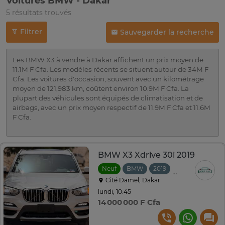
Voitures BMW - Dakar
5 résultats trouvés
Filtrer
Sauvegarder la recherche
Les BMW X3 à vendre à Dakar affichent un prix moyen de
11.1M F Cfa. Les modèles récents se situent autour de 34M F
Cfa. Les voitures d'occasion, souvent avec un kilométrage
moyen de 121,983 km, coûtent environ 10.9M F Cfa. La
plupart des véhicules sont équipés de climatisation et de
airbags, avec un prix moyen respectif de 11.9M F Cfa et 11.6M
F Cfa.
BMW X3 Xdrive 30i 2019
Neuf
BMW
2019
Automatique
Cité Damel, Dakar
lundi, 10:45
14 000 000 F Cfa