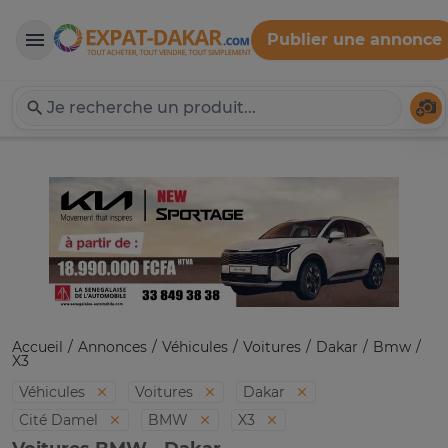
Publier une annonce
Expat-Dakar
Té
Accueil
Annonces
Véhicules
Voitures
Dakar
Bmw
X3
Véhicules
Voitures
Dakar
Cité Damel
BMW
X3