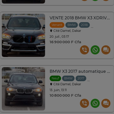
VENTE 2018 BMW X3 XDRIVE 30i
Venant
BMW
2018
Automatique
Cité Damel, Dakar
20. juil., 03:17
16 900 000 F Cfa
BMW X3 2017 automatique essence 2.0L
Neuf
BMW
2017
Automatique
Cité Damel, Dakar
13. juin, 13:11
10 800 000 F Cfa