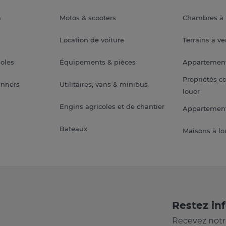
a
Motos & scooters
Chambres à 
Location de voiture
Terrains à v
soles
Équipements & pièces
Appartemen
Propriétés c
anners
Utilitaires, vans & minibus
louer
Engins agricoles et de chantier
Appartement
Bateaux
Maisons à lo
Restez in
Recevez notr