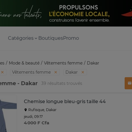
Catégories
Boutiques
Promo
es
Mode & beauté
Vêtements femme
Dakar
Vêtements femme
Dakar
emme - Dakar
39 résultats trouvés
Chemise longue bleu-gris taille 44
Rufisque, Dakar
jeudi, 09:17
4 000 F Cfa