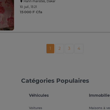
Hann maristes, Dakar
10. juil., 13:21
15 000 F Cfa
1
2
3
4
Catégories Populaires
Véhicules
Immobilie
Voitures
Maisons à v