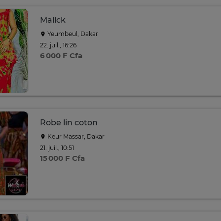
Malick
Yeumbeul, Dakar
22. juil., 16:26
6 000 F Cfa
Robe lin coton
Keur Massar, Dakar
21. juil., 10:51
15 000 F Cfa