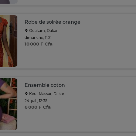
Robe de soirée orange
Ouakam, Dakar
dimanche, 11:21
10 000 F Cfa
Ensemble coton
Keur Massar, Dakar
24. juil., 12:35
6 000 F Cfa