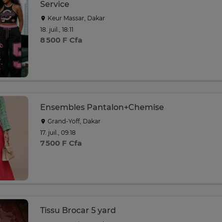
Service
Keur Massar, Dakar
18. juil., 18:11
8 500 F Cfa
Ensembles Pantalon+Chemise
Grand-Yoff, Dakar
17. juil., 09:18
7 500 F Cfa
Tissu Brocar 5 yard