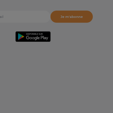
Je m'abonne
il