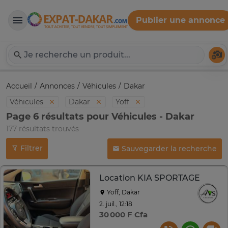
Publier une annonce
Expat-Dakar
Té
Accueil
Annonces
Véhicules
Dakar
Véhicules
Dakar
Yoff
Page 6 résultats pour Véhicules - Dakar
177 résultats trouvés
Filtrer
Sauvegarder la recherche
Location KIA SPORTAGE
Yoff, Dakar
2. juil., 12:18
30 000 F Cfa