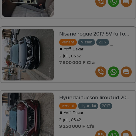
Nisane rogue 2017 SV full option 7plass caméra A360
Venant
Nissan
2017
Automatiqu
Yoff, Dakar
2. juil., 06:52
7 800 000 F Cfa
Hyundai tucson limutud 2017 4 clinder 2.0 full options
Venant
Hyundai
2017
Automati
Yoff, Dakar
2. juil., 06:42
9 250 000 F Cfa