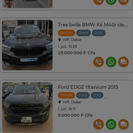
Tres belle BMW X4 M40i clean title
Venant
BMW
2020
Automatiqu
Yoff, Dakar
1. juil., 15:59
25 000 000 F Cfa
Ford EDGE titanium 2015
Venant
Ford
2015
Automatique
Yoff, Dakar
1. juil., 14:11
5 000 000 F Cfa