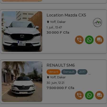
Location Mazda CX5
Yoff, Dakar
1. juil., 13:47
30 000 F Cfa
RENAULT SM6
Venant
Renault
2017
Automatiq
Yoff, Dakar
30. juin, 12:21
7 500 000 F Cfa