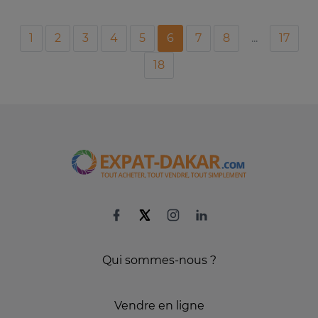
1
2
3
4
5
6
7
8
...
17
18
Qui sommes-nous ?
Vendre en ligne