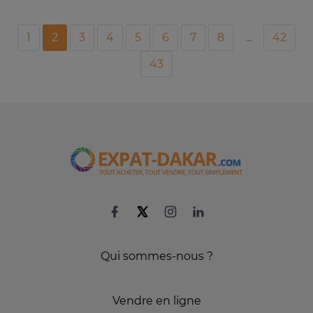
1
2
3
4
5
6
7
8
...
42
43
Qui sommes-nous ?
Vendre en ligne