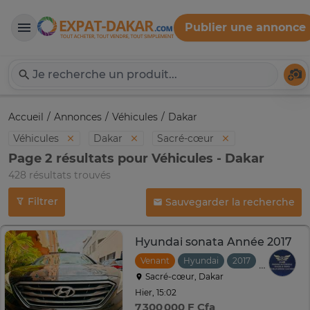
Publier une annonce
Expat-Dakar
Té
Accueil
Annonces
Véhicules
Dakar
Véhicules
Dakar
Sacré-cœur
Page 2 résultats pour Véhicules - Dakar
428 résultats trouvés
Filtrer
Sauvegarder la recherche
Hyundai sonata Année 2017
Venant
Hyundai
2017
Automati
Sacré-cœur, Dakar
Hier, 15:02
7 300 000 F Cfa