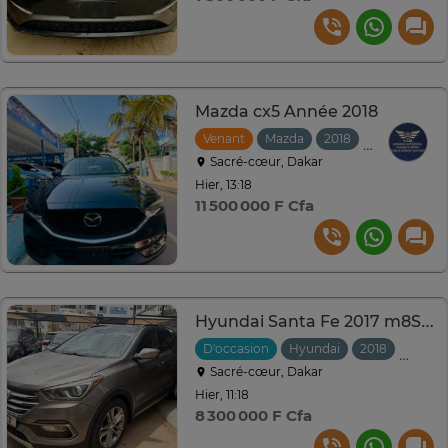
Mazda cx5 Année 2018
Venant
Mazda
2018
Automatiqu
Sacré-cœur, Dakar
Hier, 13:18
11 500 000 F Cfa
Hyundai Santa Fe 2017 m8SUV gris métallisé spacieux
D'occasion
Hyundai
2018
Autom
Sacré-cœur, Dakar
Hier, 11:18
8 300 000 F Cfa