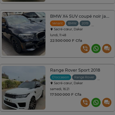
BMW X4 SUV coupé noir jantes noires
Venant
BMW
2019
Automatique
Sacré-cœur, Dakar
lundi, 11:48
22 500 000 F Cfa
Range Rover Sport 2018
D'occasion
Range Rover
2018
A
Sacré-cœur, Dakar
samedi, 16:21
17 500 000 F Cfa