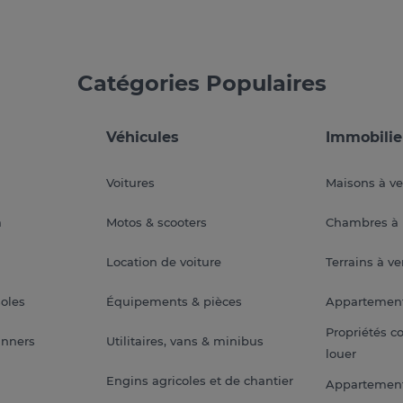
Catégories Populaires
Véhicules
Immobilie
Voitures
Maisons à v
a
Motos & scooters
Chambres à 
Location de voiture
Terrains à v
soles
Équipements & pièces
Appartemen
Propriétés c
anners
Utilitaires, vans & minibus
louer
Engins agricoles et de chantier
Appartement