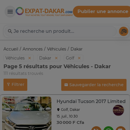
Publier une annonce
Expat-Dakar
Té
Accueil
Annonces
Véhicules
Dakar
Véhicules
Dakar
Golf
Page 5 résultats pour Véhicules - Dakar
111 résultats trouvés
Filtrer
Sauvegarder la recherche
Hyundai Tucson 2017 Limited
Golf, Dakar
15. juil., 10:30
30 000 F Cfa