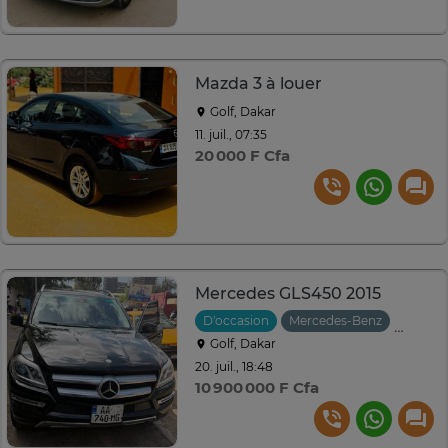
Mazda 3 à louer
Golf, Dakar
11. juil., 07:35
20 000 F Cfa
Mercedes GLS450 2015
D'occasion
Mercedes-Benz
2015
Golf, Dakar
20. juil., 18:48
10 900 000 F Cfa