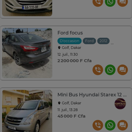
Ford focus
D'occasion
Ford
2012
Automati
Golf, Dakar
12. juil., 11:30
2 200 000 F Cfa
Mini Bus Hyundai Starex 12 places
Golf, Dakar
11. juil., 13:28
45 000 F Cfa