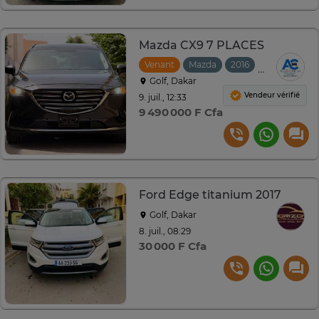
Mazda CX9 7 PLACES
Venant
Mazda
2016
Automatiqu
Golf, Dakar
Vendeur vérifié
9. juil., 12:33
9 490 000 F Cfa
Ford Edge titanium 2017
Golf, Dakar
8. juil., 08:29
30 000 F Cfa