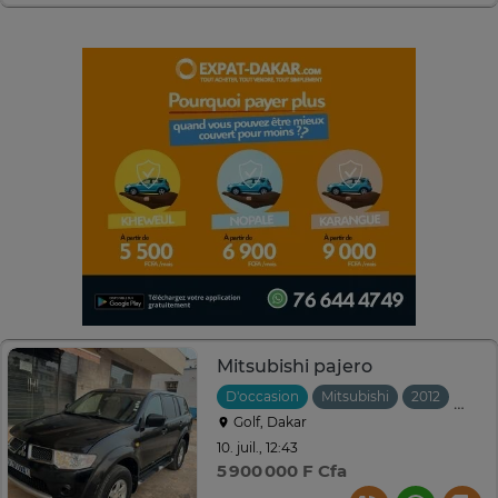
Mitsubishi pajero
D'occasion
Mitsubishi
2012
Manu
Golf, Dakar
10. juil., 12:43
5 900 000 F Cfa