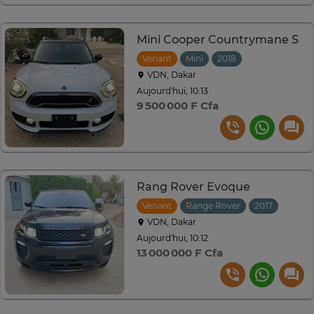
Mini Cooper Countrymane S
Venant
Mini
2018
Automatique
VDN, Dakar
Aujourd'hui, 10:13
9 500 000 F Cfa
Rang Rover Evoque
Venant
Range Rover
2017
Autom
VDN, Dakar
Aujourd'hui, 10:12
13 000 000 F Cfa