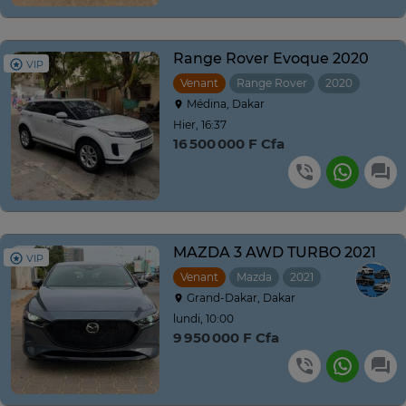
Range Rover Evoque 2020
VIP
Venant
Range Rover
2020
Autom
Médina, Dakar
Hier, 16:37
16 500 000 F Cfa
MAZDA 3 AWD TURBO 2021
VIP
Venant
Mazda
2021
Automatique
Grand-Dakar, Dakar
lundi, 10:00
9 950 000 F Cfa