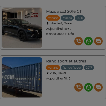
Mazda cx3 2016 GT
Venant
Mazda
2016
Automatiqu
Liberte 4, Dakar
Aujourd'hui, 10:54
6 990 000 F Cfa
Rang sport et autres
Venant
Range Rover
2017
VDN, Dakar
Aujourd'hui, 10:15