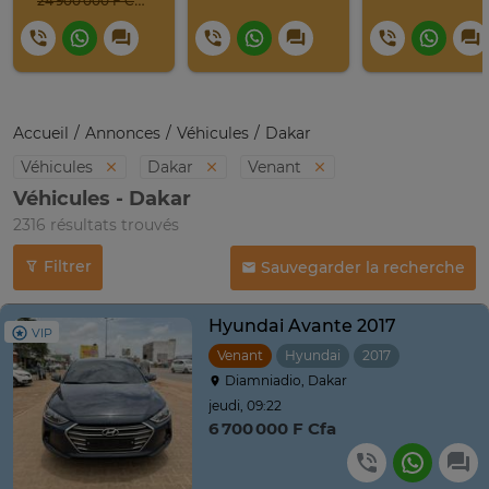
24 900 000 F CFA
Accueil
Annonces
Véhicules
Dakar
Véhicules
Dakar
Venant
Véhicules - Dakar
2316 résultats trouvés
Filtrer
Sauvegarder la recherche
Hyundai Avante 2017
VIP
Venant
Hyundai
2017
Automatiq
Diamniadio, Dakar
jeudi, 09:22
6 700 000 F Cfa