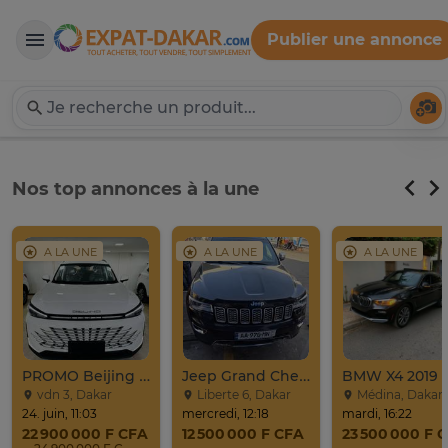
Publier une annonce
Expat-Dakar
Té
Nos top annonces à la une
A LA UNE
A LA UNE
A LA UNE
PROMO Beijing X7 / 2025
Jeep Grand Cherokee Overland 2019 À Vendre
BMW X4 2019
vdn 3, Dakar
Liberte 6, Dakar
Médina, Dakar
24. juin, 11:03
mercredi, 12:18
mardi, 16:22
22 900 000 F CFA
12 500 000 F CFA
23 500 000 F 