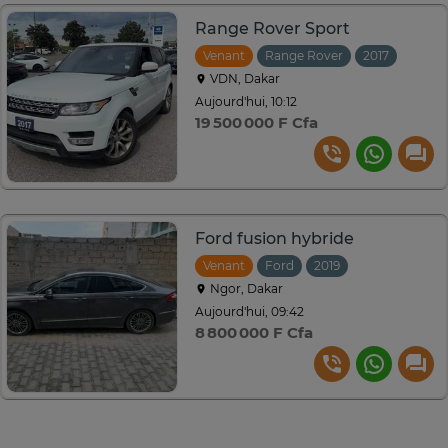
Range Rover Sport
Venant
Range Rover
2017
Autom
VDN, Dakar
Aujourd'hui, 10:12
19 500 000 F Cfa
Ford fusion hybride
Venant
Ford
2019
Automatique
Ngor, Dakar
Aujourd'hui, 09:42
8 800 000 F Cfa